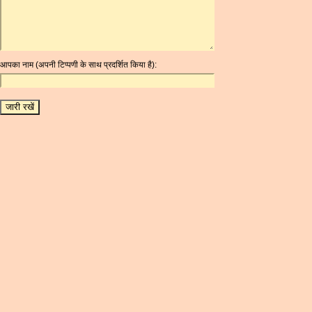
ARG
ARS
AUD
AUR
आपका नाम (अपनी टिप्पणी के साथ प्रदर्शित किया है):
AWG
AZN
BAM
BBD
BCH
BCN
BDT
BET
BGN
BHD
BIF
BLC
BMD
BNB
BND