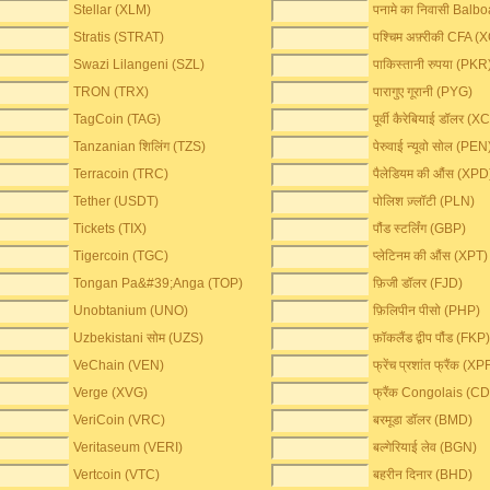
Stellar (XLM)
पनामे का निवासी Balb
Stratis (STRAT)
पश्चिम अफ़्रीकी CFA (
Swazi Lilangeni (SZL)
पाकिस्तानी रुपया (PKR
TRON (TRX)
पारागुए गूरानी (PYG)
TagCoin (TAG)
पूर्वी कैरेबियाई डॉलर (X
Tanzanian शिलिंग (TZS)
पेरुवाई न्यूवो सोल (PEN
Terracoin (TRC)
पैलेडियम की औंस (XPD
Tether (USDT)
पोलिश ज़्लॉटी (PLN)
Tickets (TIX)
पौंड स्टर्लिंग (GBP)
Tigercoin (TGC)
प्लेटिनम की औंस (XPT)
Tongan Pa&#39;Anga (TOP)
फ़िजी डॉलर (FJD)
Unobtanium (UNO)
फ़िलिपीन पीसो (PHP)
Uzbekistani सोम (UZS)
फ़ॉकलैंड द्वीप पौंड (FKP
VeChain (VEN)
फ्रेंच प्रशांत फ्रैंक (XP
Verge (XVG)
फ्रैंक Congolais (C
VeriCoin (VRC)
बरमूडा डॉलर (BMD)
Veritaseum (VERI)
बल्गेरियाई लेव (BGN)
Vertcoin (VTC)
बहरीन दिनार (BHD)