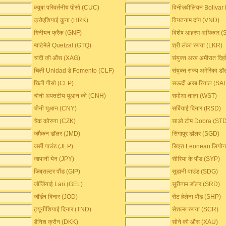
क्यूबा परिवर्तनीय पीसो (CUC)
विनीज़वीलियन Bolivar
क्रोएशियाई कुना (HRK)
वियतनाम दांग (VND)
गिनीयन फ्रैंक (GNF)
विशेष आहरण अधिकार 
ग्वाटेमेले Quetzal (GTQ)
श्री लंका रुपया (LKR)
चांदी की औंस (XAG)
संयुक्त अरब अमीरात दिर
चिली Unidad डे Fomento (CLF)
संयुक्त राज्य अमेरिका 
चिली पीसो (CLP)
सऊदी अरब रियाल (SA
चीनी अपतटीय युआन को (CNH)
समोआ ताला (WST)
चीनी युआन (CNY)
सर्बियाई दिनार (RSD)
चेक कोरुना (CZK)
साओ टोम Dobra (ST
जमैकन डॉलर (JMD)
सिंगापुर डॉलर (SGD)
जर्सी पाउंड (JEP)
सिएरा Leonean लियोन
जापानी येन (JPY)
सीरिया के पौंड (SYP)
जिब्राल्टर पौंड (GIP)
सूडानी पाउंड (SDG)
जॉर्जियाई Lari (GEL)
सूरीनाम डॉलर (SRD)
जॉर्डन दिनार (JOD)
सेंट हेलेना पौंड (SHP)
ट्यूनीशियाई दिनार (TND)
सेशल्स रुपया (SCR)
डैनिश क्रौन (DKK)
सोने की औंस (XAU)