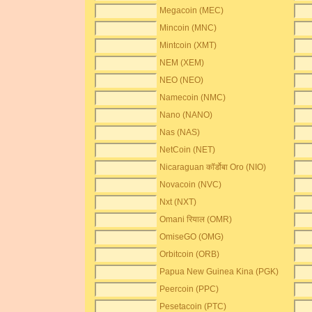
Megacoin (MEC)
Mincoin (MNC)
Mintcoin (XMT)
NEM (XEM)
NEO (NEO)
Namecoin (NMC)
Nano (NANO)
Nas (NAS)
NetCoin (NET)
Nicaraguan कॉर्डोबा Oro (NIO)
Novacoin (NVC)
Nxt (NXT)
Omani रियाल (OMR)
OmiseGO (OMG)
Orbitcoin (ORB)
Papua New Guinea Kina (PGK)
Peercoin (PPC)
Pesetacoin (PTC)