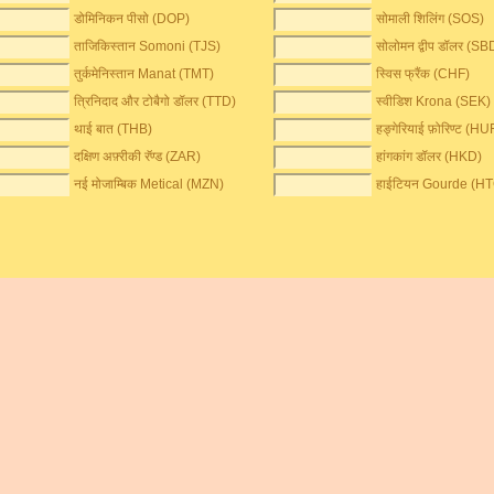
डोमिनिकन पीसो (DOP)
सोमाली शिलिंग (SOS)
ताजिकिस्तान Somoni (TJS)
सोलोमन द्वीप डॉलर (SB
तुर्कमेनिस्तान Manat (TMT)
स्विस फ्रैंक (CHF)
त्रिनिदाद और टोबैगो डॉलर (TTD)
स्वीडिश Krona (SEK)
थाई बात (THB)
हङ्गेरियाई फ़ोरिण्ट (HU
दक्षिण अफ़्रीकी रॅण्ड (ZAR)
हांगकांग डॉलर (HKD)
नई मोजाम्बिक Metical (MZN)
हाईटियन Gourde (H