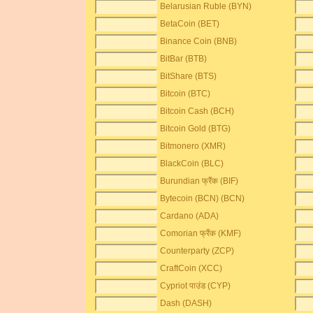
Belarusian Ruble (BYN)
BetaCoin (BET)
Binance Coin (BNB)
BitBar (BTB)
BitShare (BTS)
Bitcoin (BTC)
Bitcoin Cash (BCH)
Bitcoin Gold (BTG)
Bitmonero (XMR)
BlackCoin (BLC)
Burundian फ्रैंक (BIF)
Bytecoin (BCN) (BCN)
Cardano (ADA)
Comorian फ्रैंक (KMF)
Counterparty (ZCP)
CraftCoin (XCC)
Cypriot पाउंड (CYP)
Dash (DASH)