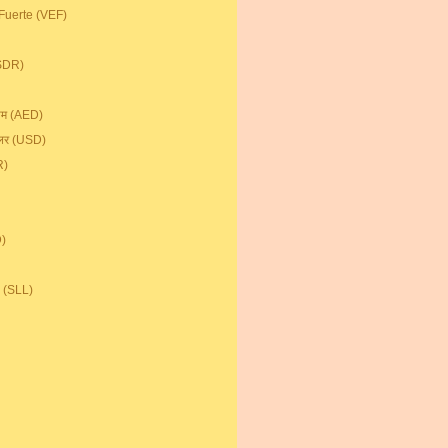
 Fuerte (VEF)
(SDR)
्हाम (AED)
डॉलर (USD)
R)
D)
 (SLL)