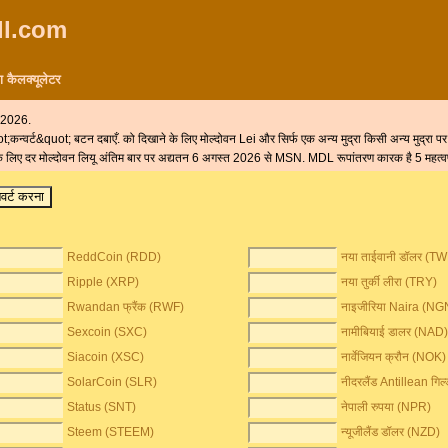
ill.com
ण कैलक्यूलेटर
त 2026.
quot;कन्वर्ट&quot; बटन दबाएँ. को दिखाने के लिए मोल्दोवन Lei और सिर्फ एक अन्य मुद्रा किसी अन्य मुद्रा पर
सचेंज के लिए दर मोल्दोवन लियू अंतिम बार पर अद्यतन 6 अगस्त 2026 से MSN. MDL रूपांतरण कारक है 5 महत्वप
ReddCoin (RDD)
नया ताईवानी डॉलर (T
Ripple (XRP)
नया तुर्की लीरा (TRY)
Rwandan फ्रैंक (RWF)
नाइजीरिया Naira (NG
Sexcoin (SXC)
नामीबियाई डालर (NAD
Siacoin (XSC)
नार्वेजियन क्रौन (NOK)
SolarCoin (SLR)
नीदरलैंड Antillean गि
Status (SNT)
नेपाली रुपया (NPR)
Steem (STEEM)
न्यूजीलैंड डॉलर (NZD)