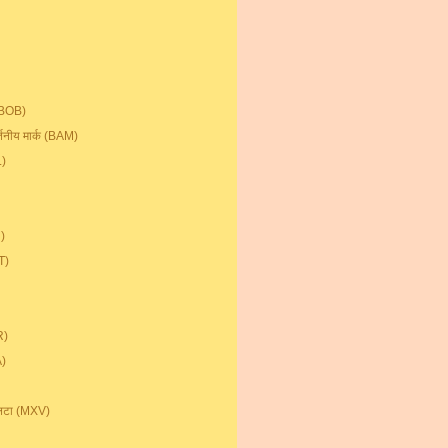
 (BOB)
वर्तनीय मार्क (BAM)
L)
)
T)
R)
A)
उलटा (MXV)