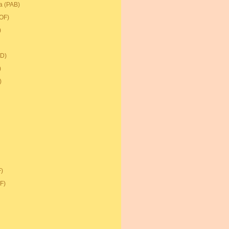
oa (PAB)
XOF)
)
CD)
)
)
)
F)
DF)