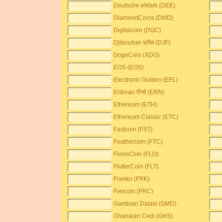
Deutsche eMark (DEE)
DiamondCoins (DMD)
Digitalcoin (DGC)
Djiboutian फ्रैंक (DJF)
DogeCoin (XDG)
EOS (EOS)
Electronic Gulden (EFL)
Eritrean पीसो (ERN)
Ethereum (ETH)
Ethereum Classic (ETC)
Fastcoin (FST)
Feathercoin (FTC)
FlorinCoin (FLO)
FlutterCoin (FLT)
Franko (FRK)
Freicoin (FRC)
Gambian Dalasi (GMD)
Ghanaian Cedi (GHS)