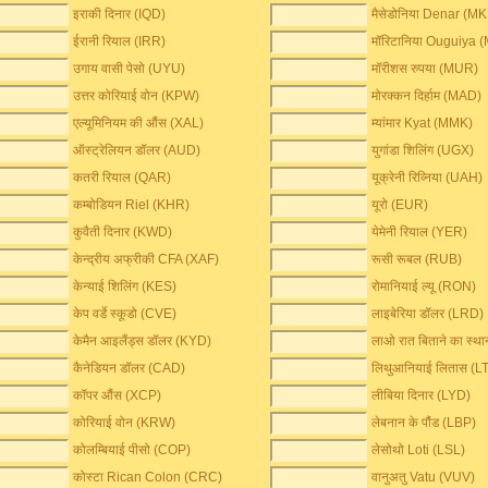
इराकी दिनार (IQD)
मैसेडोनिया Denar (M
ईरानी रियाल (IRR)
मॉरिटानिया Ouguiya
उगाय वासी पेसो (UYU)
मॉरीशस रुपया (MUR)
उत्तर कोरियाई वोन (KPW)
मोरक्कन दिर्हाम (MAD)
एल्यूमिनियम की औंस (XAL)
म्यांमार Kyat (MMK)
ऑस्ट्रेलियन डॉलर (AUD)
युगांडा शिलिंग (UGX)
कतरी रियाल (QAR)
यूक्रेनी रिव्निया (UAH)
कम्बोडियन Riel (KHR)
यूरो (EUR)
कुवैती दिनार (KWD)
येमेनी रियाल (YER)
केन्द्रीय अफ्रीकी CFA (XAF)
रूसी रूबल (RUB)
केन्याई शिलिंग (KES)
रोमानियाई ल्यू (RON)
केप वर्डे स्कूडो (CVE)
लाइबेरिया डॉलर (LRD)
केमैन आइलैंड्स डॉलर (KYD)
लाओ रात बिताने का स्थ
कैनेडियन डॉलर (CAD)
लिथुआनियाई लितास (L
कॉपर औंस (XCP)
लीबिया दिनार (LYD)
कोरियाई वोन (KRW)
लेबनान के पौंड (LBP)
कोलम्बियाई पीसो (COP)
लेसोथो Loti (LSL)
कोस्टा Rican Colon (CRC)
वानुअतु Vatu (VUV)