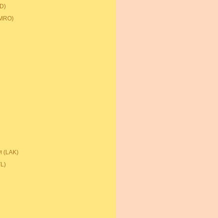
KD)
 (MRO)
ान (LAK)
TL)