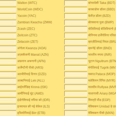
Walton (WTC)
बांग्लादेशी Taka (BDT)
WorldCoin (WDC)
बारबाडोस डॉलर (BBD)
Yacoin (YAC)
बेलीज़ डॉलर (BZD)
Zambian Kwacha (ZMW)
बोत्सवाना पुला (BWP)
Zcash (ZEC)
बोलिवियाई बोलिवियानो
Zeitcoin (ZTC)
बोस्निया हर्जेगोविना परि
Zetacoin (ZET)
ब्राज़ीलियाई रियल (BR
अंगोला Kwanza (AOA)
ब्रूनेई डॉलर (BND)
अज़रबैजानी Manat (AZN)
भारतीय रुपया (INR)
अफ़ग़ान अफगानी (AFN)
भूटान Ngultrum (BTN
अर्जेण्टीनी पीसो (ARS)
मंगोलियाई Tugrik (MN
अल्जीरीयाई दिनार (DZD)
मकाउ Pataca (MOP)
अल्बानियाई Lek (ALL)
मलेशियन रिंगित (MYR)
आईस्लैंडिक् Krona (ISK)
मालदीव Rufiyaa (MV
आर्मीनियाई घूंट (AMD)
मालागासी Ariary (MG
इंडोनेशियाई रुपिया को (IDR)
मिस्त्री पौंड (EGP)
इजरायल की नई शेकेल (ILS)
मेक्सिकन Unidad डे 
इथियोपियाई Birr (ETB)
मेक्सिकन पीसो (MXN)