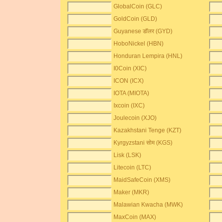
GlobalCoin (GLC)
GoldCoin (GLD)
Guyanese डॉलर (GYD)
HoboNickel (HBN)
Honduran Lempira (HNL)
I0Coin (XIC)
ICON (ICX)
IOTA (MIOTA)
Ixcoin (IXC)
Joulecoin (XJO)
Kazakhstani Tenge (KZT)
Kyrgyzstani सोम (KGS)
Lisk (LSK)
Litecoin (LTC)
MaidSafeCoin (XMS)
Maker (MKR)
Malawian Kwacha (MWK)
MaxCoin (MAX)