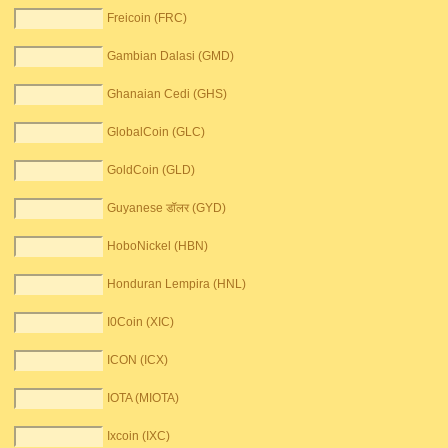
Freicoin (FRC)
Gambian Dalasi (GMD)
Ghanaian Cedi (GHS)
GlobalCoin (GLC)
GoldCoin (GLD)
Guyanese डॉलर (GYD)
HoboNickel (HBN)
Honduran Lempira (HNL)
I0Coin (XIC)
ICON (ICX)
IOTA (MIOTA)
Ixcoin (IXC)