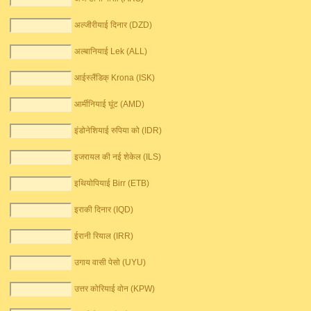
अल्जीरीयाई दिनार (DZD)
अल्बानियाई Lek (ALL)
आईस्लैंडिक् Krona (ISK)
आर्मीनियाई घूंट (AMD)
इंडोनेशियाई रुपिया को (IDR)
इजरायल की नई शेकेल (ILS)
इथियोपियाई Birr (ETB)
इराकी दिनार (IQD)
ईरानी रियाल (IRR)
उगाय वासी पेसो (UYU)
उत्तर कोरियाई वोन (KPW)