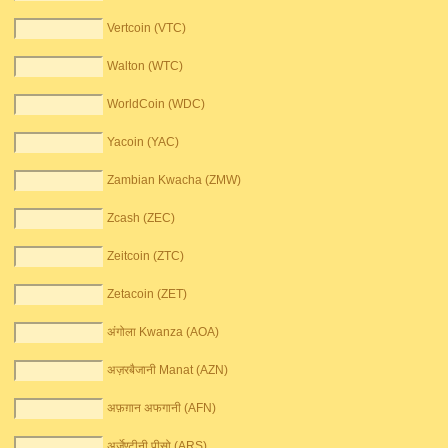
Vertcoin (VTC)
Walton (WTC)
WorldCoin (WDC)
Yacoin (YAC)
Zambian Kwacha (ZMW)
Zcash (ZEC)
Zeitcoin (ZTC)
Zetacoin (ZET)
अंगोला Kwanza (AOA)
अज़रबैजानी Manat (AZN)
अफ़ग़ान अफगानी (AFN)
अर्जेण्टीनी पीसो (ARS)