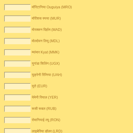
मॉरिटानिया Ouguiya (MRO)
मॉरीशस रुपया (MUR)
मोरक्कन दिर्हाम (MAD)
मोल्दोवन लियू (MDL)
म्यांमार Kyat (MMK)
युगांडा शिलिंग (UGX)
यूक्रेनी रिव्निया (UAH)
यूरो (EUR)
येमेनी रियाल (YER)
रूसी रूबल (RUB)
रोमानियाई ल्यू (RON)
लाइबेरिया डॉलर (LRD)