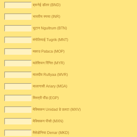
ब्रूनेई डॉलर (BND)
भारतीय रुपया (INR)
भूटान Ngultrum (BTN)
मंगोलियाई Tugrik (MNT)
मकाउ Pataca (MOP)
मलेशियन रिंगित (MYR)
मालदीव Rufiyaa (MVR)
मालागासी Ariary (MGA)
मिस्त्री पौंड (EGP)
मेक्सिकन Unidad डे उलटा (MXV)
मेक्सिकन पीसो (MXN)
मैसेडोनिया Denar (MKD)