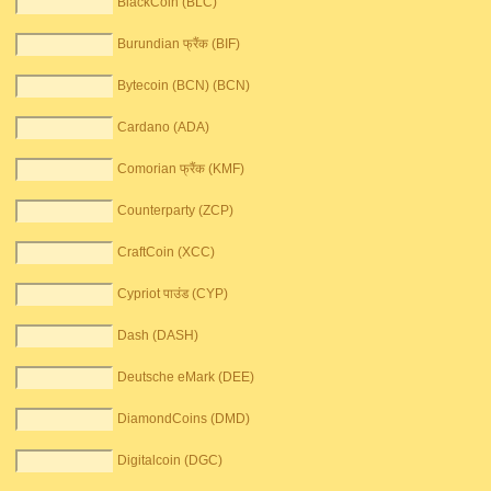
BlackCoin (BLC)
Burundian फ्रैंक (BIF)
Bytecoin (BCN) (BCN)
Cardano (ADA)
Comorian फ्रैंक (KMF)
Counterparty (ZCP)
CraftCoin (XCC)
Cypriot पाउंड (CYP)
Dash (DASH)
Deutsche eMark (DEE)
DiamondCoins (DMD)
Digitalcoin (DGC)