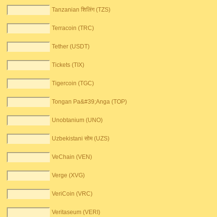
Tanzanian शिलिंग (TZS)
Terracoin (TRC)
Tether (USDT)
Tickets (TIX)
Tigercoin (TGC)
Tongan Pa&#39;Anga (TOP)
Unobtanium (UNO)
Uzbekistani सोम (UZS)
VeChain (VEN)
Verge (XVG)
VeriCoin (VRC)
Veritaseum (VERI)