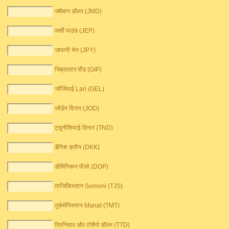
जमैकन डॉलर (JMD)
जर्सी पाउंड (JEP)
जापानी येन (JPY)
जिब्राल्टर पौंड (GIP)
जॉर्जियाई Lari (GEL)
जॉर्डन दिनार (JOD)
ट्यूनीशियाई दिनार (TND)
डैनिश क्रौन (DKK)
डोमिनिकन पीसो (DOP)
ताजिकिस्तान Somoni (TJS)
तुर्कमेनिस्तान Manat (TMT)
त्रिनिदाद और टोबैगो डॉलर (TTD)