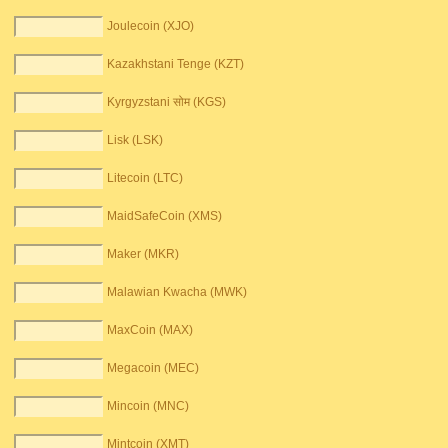
Joulecoin (XJO)
Kazakhstani Tenge (KZT)
Kyrgyzstani सोम (KGS)
Lisk (LSK)
Litecoin (LTC)
MaidSafeCoin (XMS)
Maker (MKR)
Malawian Kwacha (MWK)
MaxCoin (MAX)
Megacoin (MEC)
Mincoin (MNC)
Mintcoin (XMT)