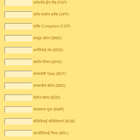
फ़ॉकलैंड द्वीप पौंड (FKP)
फ्रेंच प्रशांत फ्रैंक (XPF)
फ्रैंक Congolais (CDF)
बरमूडा डॉलर (BMD)
बल्गेरियाई लेव (BGN)
बहरीन दिनार (BHD)
बांग्लादेशी Taka (BDT)
बारबाडोस डॉलर (BBD)
बेलीज़ डॉलर (BZD)
बोत्सवाना पुला (BWP)
बोलिवियाई बोलिवियानो (BOB)
ब्राज़ीलियाई रियल (BRL)