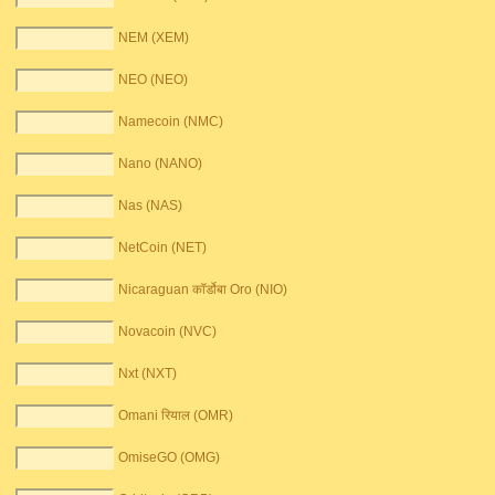
NEM (XEM)
NEO (NEO)
Namecoin (NMC)
Nano (NANO)
Nas (NAS)
NetCoin (NET)
Nicaraguan कॉर्डोबा Oro (NIO)
Novacoin (NVC)
Nxt (NXT)
Omani रियाल (OMR)
OmiseGO (OMG)