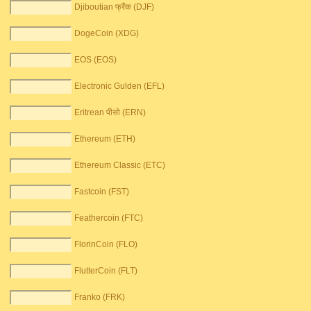
Djiboutian फ्रैंक (DJF)
DogeCoin (XDG)
EOS (EOS)
Electronic Gulden (EFL)
Eritrean पीसो (ERN)
Ethereum (ETH)
Ethereum Classic (ETC)
Fastcoin (FST)
Feathercoin (FTC)
FlorinCoin (FLO)
FlutterCoin (FLT)
Franko (FRK)