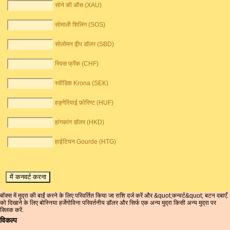
सोने की औंस (XAU)
सोमाली शिलिंग (SOS)
सोलोमन द्वीप डॉलर (SBD)
स्विस फ्रैंक (CHF)
स्वीडिश Krona (SEK)
हङ्गेरियाई फ़ोरिण्ट (HUF)
हांगकांग डॉलर (HKD)
हाईटियन Gourde (HTG)
बॉक्स में मुद्रा की बाईं करने के लिए परिवर्तित किया जा राशि दर्ज करें और &quot;कन्वर्ट&quot; बटन दबाएँ.
को दिखाने के लिए बोस्निया हर्जेगोविना परिवर्तनीय डॉलर और सिर्फ एक अन्य मुद्रा किसी अन्य मुद्रा पर
क्लिक करें.
विकल्प