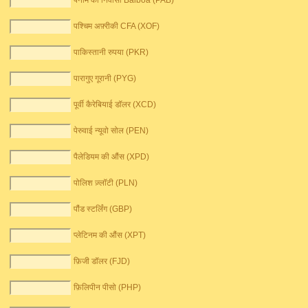
पनामे का निवासी Balboa (PAB)
पश्चिम अफ़्रीकी CFA (XOF)
पाकिस्तानी रुपया (PKR)
पारागुए गूरानी (PYG)
पूर्वी कैरेबियाई डॉलर (XCD)
पेरुवाई न्यूवो सोल (PEN)
पैलेडियम की औंस (XPD)
पोलिश ज़्लॉटी (PLN)
पौंड स्टर्लिंग (GBP)
प्लेटिनम की औंस (XPT)
फ़िजी डॉलर (FJD)
फ़िलिपीन पीसो (PHP)