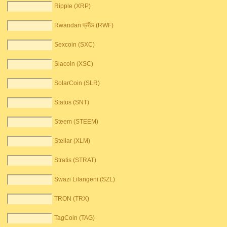
Ripple (XRP)
Rwandan फ्रैंक (RWF)
Sexcoin (SXC)
Siacoin (XSC)
SolarCoin (SLR)
Status (SNT)
Steem (STEEM)
Stellar (XLM)
Stratis (STRAT)
Swazi Lilangeni (SZL)
TRON (TRX)
TagCoin (TAG)