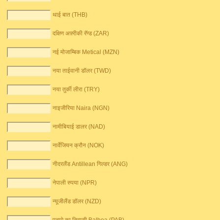
थाई बात (THB)
दक्षिण अफ़्रीकी रॅण्ड (ZAR)
नई मोजाम्बिक Metical (MZN)
नया ताईवानी डॉलर (TWD)
नया तुर्की लीरा (TRY)
नाइजीरिया Naira (NGN)
नामीबियाई डालर (NAD)
नार्वेजियन क्रौन (NOK)
नीदरलैंड Antillean गिल्डर (ANG)
नेपाली रुपया (NPR)
न्यूजीलैंड डॉलर (NZD)