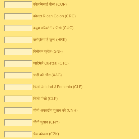
कोलम्बियाई पीसो (COP)
कोस्टा Rican Colon (CRC)
क्यूबा परिवर्तनीय पीसो (CUC)
क्रोएशियाई कुना (HRK)
गिनीयन फ्रैंक (GNF)
ग्वाटेमेले Quetzal (GTQ)
चांदी की औंस (XAG)
चिली Unidad डे Fomento (CLF)
चिली पीसो (CLP)
चीनी अपतटीय युआन को (CNH)
चीनी युआन (CNY)
चेक कोरुना (CZK)