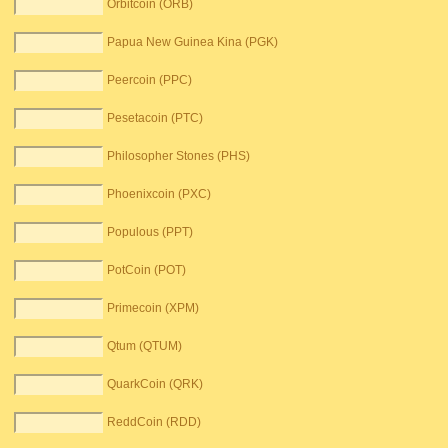
Orbitcoin (ORB)
Papua New Guinea Kina (PGK)
Peercoin (PPC)
Pesetacoin (PTC)
Philosopher Stones (PHS)
Phoenixcoin (PXC)
Populous (PPT)
PotCoin (POT)
Primecoin (XPM)
Qtum (QTUM)
QuarkCoin (QRK)
ReddCoin (RDD)