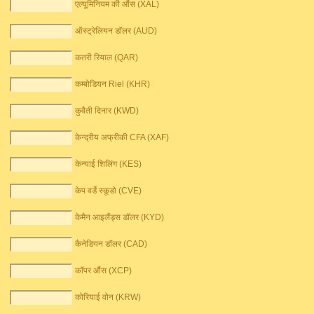
एल्यूमिनियम की औंस (XAL)
ऑस्ट्रेलियन डॉलर (AUD)
कतरी रियाल (QAR)
कम्बोडियन Riel (KHR)
कुवैती दिनार (KWD)
केन्द्रीय अफ्रीकी CFA (XAF)
केन्याई शिलिंग (KES)
केप वर्डे स्कूडो (CVE)
केमैन आइलैंड्स डॉलर (KYD)
कैनेडियन डॉलर (CAD)
कॉपर औंस (XCP)
कोरियाई वोन (KRW)