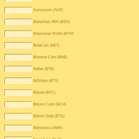
Auroracoin (AUR)
Bahamian डॉलर (BSD)
Belarusian Ruble (BYN)
BetaCoin (BET)
Binance Coin (BNB)
BitBar (BTB)
BitShare (BTS)
Bitcoin (BTC)
Bitcoin Cash (BCH)
Bitcoin Gold (BTG)
Bitmonero (XMR)