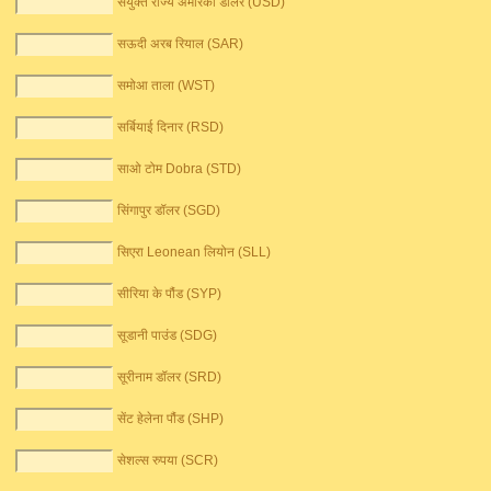
संयुक्त राज्य अमेरिका डॉलर (USD)
सऊदी अरब रियाल (SAR)
समोआ ताला (WST)
सर्बियाई दिनार (RSD)
साओ टोम Dobra (STD)
सिंगापुर डॉलर (SGD)
सिएरा Leonean लियोन (SLL)
सीरिया के पौंड (SYP)
सूडानी पाउंड (SDG)
सूरीनाम डॉलर (SRD)
सेंट हेलेना पौंड (SHP)
सेशल्स रुपया (SCR)