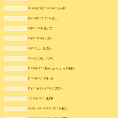
लाओ रात बिताने का स्थान (LAK)
लिथुआनियाई लितास (LTL)
लीबिया दिनार (LYD)
लेबनान के पौंड (LBP)
लेसोथो Loti (LSL)
वानुअतु Vatu (VUV)
विनीज़वीलियन Bolivar Fuerte (VEF)
वियतनाम दांग (VND)
विशेष आहरण अधिकार (SDR)
श्री लंका रुपया (LKR)
संयुक्त अरब अमीरात दिर्हाम (AED)