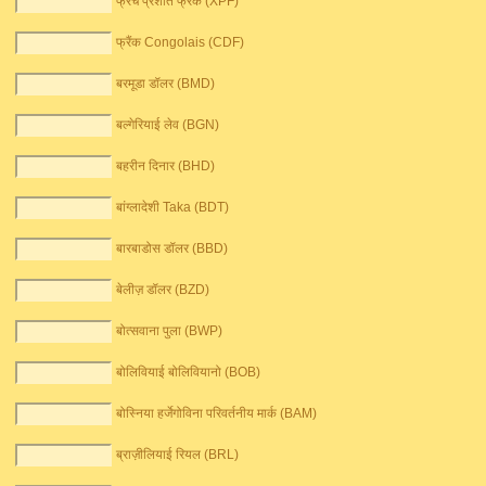
फ्रेंच प्रशांत फ्रैंक (XPF)
फ्रैंक Congolais (CDF)
बरमूडा डॉलर (BMD)
बल्गेरियाई लेव (BGN)
बहरीन दिनार (BHD)
बांग्लादेशी Taka (BDT)
बारबाडोस डॉलर (BBD)
बेलीज़ डॉलर (BZD)
बोत्सवाना पुला (BWP)
बोलिवियाई बोलिवियानो (BOB)
बोस्निया हर्जेगोविना परिवर्तनीय मार्क (BAM)
ब्राज़ीलियाई रियल (BRL)