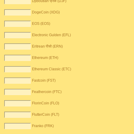
Djiboutian फ्रैंक (DJF)
DogeCoin (XDG)
EOS (EOS)
Electronic Gulden (EFL)
Eritrean पीसो (ERN)
Ethereum (ETH)
Ethereum Classic (ETC)
Fastcoin (FST)
Feathercoin (FTC)
FlorinCoin (FLO)
FlutterCoin (FLT)
Franko (FRK)