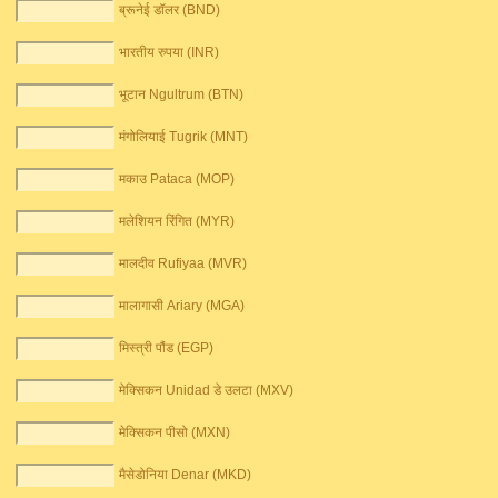
ब्रूनेई डॉलर (BND)
भारतीय रुपया (INR)
भूटान Ngultrum (BTN)
मंगोलियाई Tugrik (MNT)
मकाउ Pataca (MOP)
मलेशियन रिंगित (MYR)
मालदीव Rufiyaa (MVR)
मालागासी Ariary (MGA)
मिस्त्री पौंड (EGP)
मेक्सिकन Unidad डे उलटा (MXV)
मेक्सिकन पीसो (MXN)
मैसेडोनिया Denar (MKD)