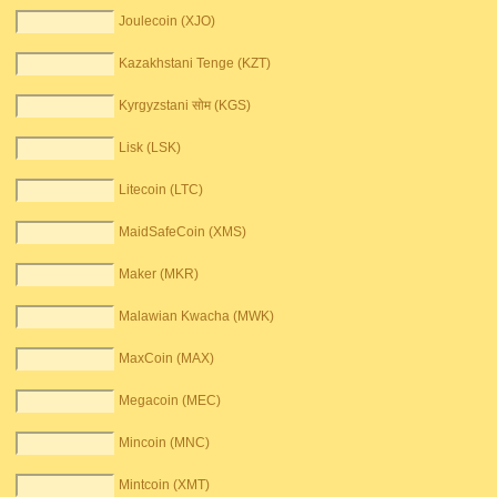
Joulecoin (XJO)
Kazakhstani Tenge (KZT)
Kyrgyzstani सोम (KGS)
Lisk (LSK)
Litecoin (LTC)
MaidSafeCoin (XMS)
Maker (MKR)
Malawian Kwacha (MWK)
MaxCoin (MAX)
Megacoin (MEC)
Mincoin (MNC)
Mintcoin (XMT)