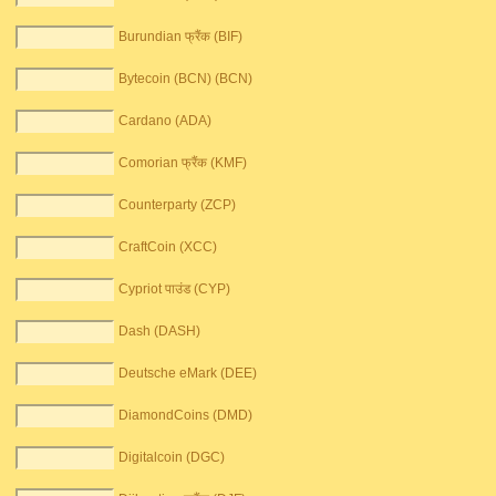
Burundian फ्रैंक (BIF)
Bytecoin (BCN) (BCN)
Cardano (ADA)
Comorian फ्रैंक (KMF)
Counterparty (ZCP)
CraftCoin (XCC)
Cypriot पाउंड (CYP)
Dash (DASH)
Deutsche eMark (DEE)
DiamondCoins (DMD)
Digitalcoin (DGC)