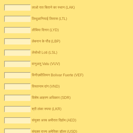
लाओ रात बिताने का स्थान (LAK)
लिथुआनियाई लितास (LTL)
लीबिया दिनार (LYD)
लेबनान के पौंड (LBP)
लेसोथो Loti (LSL)
वानुअतु Vatu (VUV)
विनीज़वीलियन Bolivar Fuerte (VEF)
वियतनाम दांग (VND)
विशेष आहरण अधिकार (SDR)
श्री लंका रुपया (LKR)
संयुक्त अरब अमीरात दिर्हाम (AED)
संयुक्त राज्य अमेरिका डॉलर (USD)