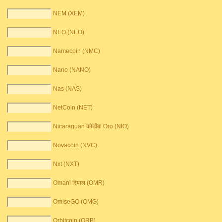
NEM (XEM)
NEO (NEO)
Namecoin (NMC)
Nano (NANO)
Nas (NAS)
NetCoin (NET)
Nicaraguan कॉर्डोबा Oro (NIO)
Novacoin (NVC)
Nxt (NXT)
Omani रियाल (OMR)
OmiseGO (OMG)
Orbitcoin (ORB)