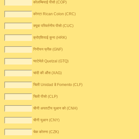
कोलम्बियाई पीसो (COP)
कोस्टा Rican Colon (CRC)
क्यूबा परिवर्तनीय पीसो (CUC)
क्रोएशियाई कुना (HRK)
गिनीयन फ्रैंक (GNF)
ग्वाटेमेले Quetzal (GTQ)
चांदी की औंस (XAG)
चिली Unidad डे Fomento (CLF)
चिली पीसो (CLP)
चीनी अपतटीय युआन को (CNH)
चीनी युआन (CNY)
चेक कोरुना (CZK)