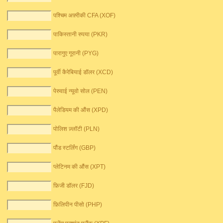
पश्चिम अफ़्रीकी CFA (XOF)
पाकिस्तानी रुपया (PKR)
पारागुए गूरानी (PYG)
पूर्वी कैरेबियाई डॉलर (XCD)
पेरुवाई न्यूवो सोल (PEN)
पैलेडियम की औंस (XPD)
पोलिश ज़्लॉटी (PLN)
पौंड स्टर्लिंग (GBP)
प्लेटिनम की औंस (XPT)
फ़िजी डॉलर (FJD)
फ़िलिपीन पीसो (PHP)