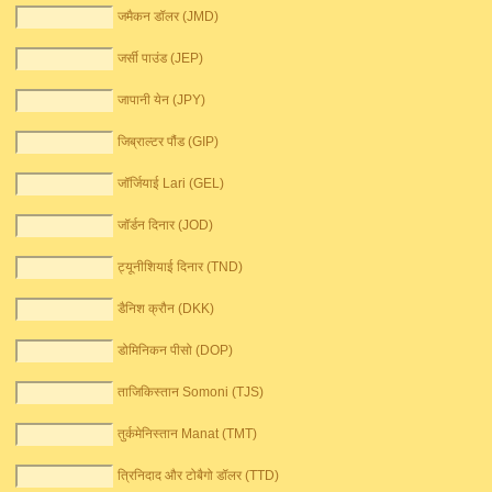
जमैकन डॉलर (JMD)
जर्सी पाउंड (JEP)
जापानी येन (JPY)
जिब्राल्टर पौंड (GIP)
जॉर्जियाई Lari (GEL)
जॉर्डन दिनार (JOD)
ट्यूनीशियाई दिनार (TND)
डैनिश क्रौन (DKK)
डोमिनिकन पीसो (DOP)
ताजिकिस्तान Somoni (TJS)
तुर्कमेनिस्तान Manat (TMT)
त्रिनिदाद और टोबैगो डॉलर (TTD)