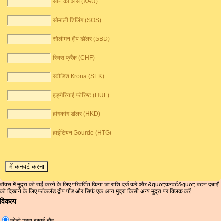
सोने की औंस (XAU)
सोमाली शिलिंग (SOS)
सोलोमन द्वीप डॉलर (SBD)
स्विस फ्रैंक (CHF)
स्वीडिश Krona (SEK)
हङ्गेरियाई फ़ोरिण्ट (HUF)
हांगकांग डॉलर (HKD)
हाईटियन Gourde (HTG)
बॉक्स में मुद्रा की बाईं करने के लिए परिवर्तित किया जा राशि दर्ज करें और &quot;कन्वर्ट&quot; बटन दबाएँ.
को दिखाने के लिए फ़ॉकलैंड द्वीप पौंड और सिर्फ एक अन्य मुद्रा किसी अन्य मुद्रा पर क्लिक करें.
विकल्प
छोटी मुद्रा इकाई दौर.