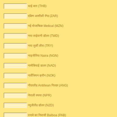
थाई बात (THB)
दक्षिण अफ़्रीकी रॅण्ड (ZAR)
नई मोजाम्बिक Metical (MZN)
नया ताईवानी डॉलर (TWD)
नया तुर्की लीरा (TRY)
नाइजीरिया Naira (NGN)
नामीबियाई डालर (NAD)
नार्वेजियन क्रौन (NOK)
नीदरलैंड Antillean गिल्डर (ANG)
नेपाली रुपया (NPR)
न्यूजीलैंड डॉलर (NZD)
पनामे का निवासी Balboa (PAB)