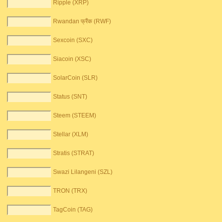
Ripple (XRP)
Rwandan फ्रैंक (RWF)
Sexcoin (SXC)
Siacoin (XSC)
SolarCoin (SLR)
Status (SNT)
Steem (STEEM)
Stellar (XLM)
Stratis (STRAT)
Swazi Lilangeni (SZL)
TRON (TRX)
TagCoin (TAG)