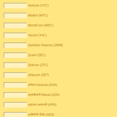
Vertcoin (VTC)
Walton (WTC)
WorldCoin (WDC)
Yacoin (YAC)
Zambian Kwacha (ZMW)
Zcash (ZEC)
Zeitcoin (ZTC)
Zetacoin (ZET)
अंगोला Kwanza (AOA)
अज़रबैजानी Manat (AZN)
अफ़ग़ान अफगानी (AFN)
अर्जेण्टीनी पीसो (ARS)