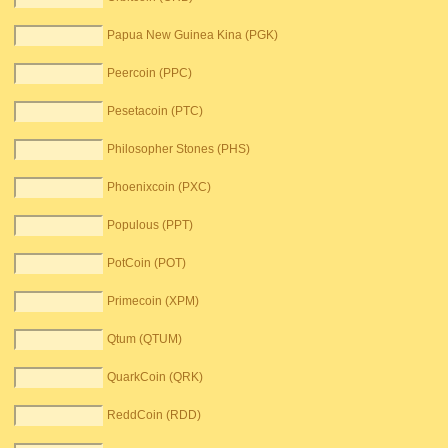
Papua New Guinea Kina (PGK)
Peercoin (PPC)
Pesetacoin (PTC)
Philosopher Stones (PHS)
Phoenixcoin (PXC)
Populous (PPT)
PotCoin (POT)
Primecoin (XPM)
Qtum (QTUM)
QuarkCoin (QRK)
ReddCoin (RDD)