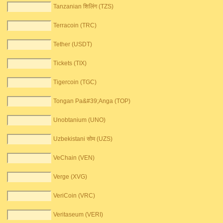
Tanzanian शिलिंग (TZS)
Terracoin (TRC)
Tether (USDT)
Tickets (TIX)
Tigercoin (TGC)
Tongan Pa&#39;Anga (TOP)
Unobtanium (UNO)
Uzbekistani सोम (UZS)
VeChain (VEN)
Verge (XVG)
VeriCoin (VRC)
Veritaseum (VERI)