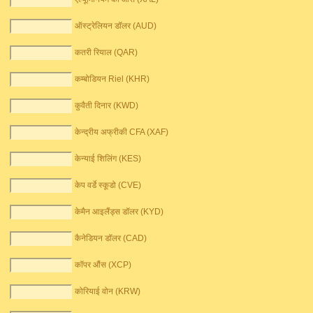
ऑस्ट्रेलियन डॉलर (AUD)
कतरी रियाल (QAR)
कम्बोडियन Riel (KHR)
कुवैती दिनार (KWD)
केन्द्रीय अफ्रीकी CFA (XAF)
केन्याई शिलिंग (KES)
केप वर्डे स्कूडो (CVE)
केमैन आइलैंड्स डॉलर (KYD)
कैनेडियन डॉलर (CAD)
कॉपर औंस (XCP)
कोरियाई वोन (KRW)