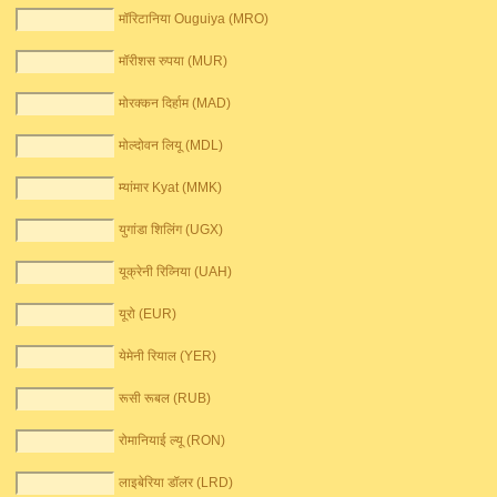
मॉरिटानिया Ouguiya (MRO)
मॉरीशस रुपया (MUR)
मोरक्कन दिर्हाम (MAD)
मोल्दोवन लियू (MDL)
म्यांमार Kyat (MMK)
युगांडा शिलिंग (UGX)
यूक्रेनी रिव्निया (UAH)
यूरो (EUR)
येमेनी रियाल (YER)
रूसी रूबल (RUB)
रोमानियाई ल्यू (RON)
लाइबेरिया डॉलर (LRD)