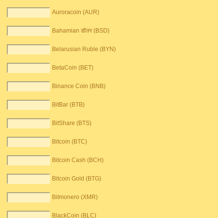
Auroracoin (AUR)
Bahamian डॉलर (BSD)
Belarusian Ruble (BYN)
BetaCoin (BET)
Binance Coin (BNB)
BitBar (BTB)
BitShare (BTS)
Bitcoin (BTC)
Bitcoin Cash (BCH)
Bitcoin Gold (BTG)
Bitmonero (XMR)
BlackCoin (BLC)