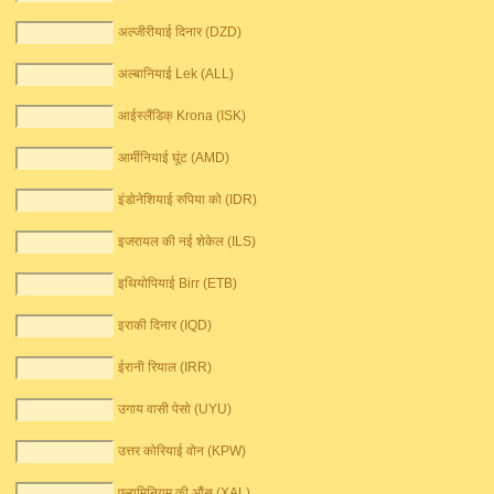
अल्जीरीयाई दिनार (DZD)
अल्बानियाई Lek (ALL)
आईस्लैंडिक् Krona (ISK)
आर्मीनियाई घूंट (AMD)
इंडोनेशियाई रुपिया को (IDR)
इजरायल की नई शेकेल (ILS)
इथियोपियाई Birr (ETB)
इराकी दिनार (IQD)
ईरानी रियाल (IRR)
उगाय वासी पेसो (UYU)
उत्तर कोरियाई वोन (KPW)
एल्यूमिनियम की औंस (XAL)