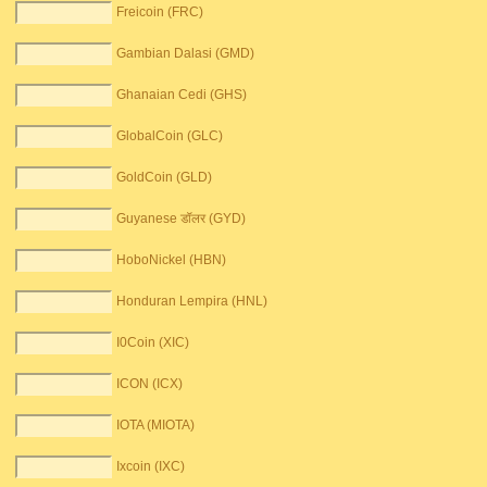
Freicoin (FRC)
Gambian Dalasi (GMD)
Ghanaian Cedi (GHS)
GlobalCoin (GLC)
GoldCoin (GLD)
Guyanese डॉलर (GYD)
HoboNickel (HBN)
Honduran Lempira (HNL)
I0Coin (XIC)
ICON (ICX)
IOTA (MIOTA)
Ixcoin (IXC)