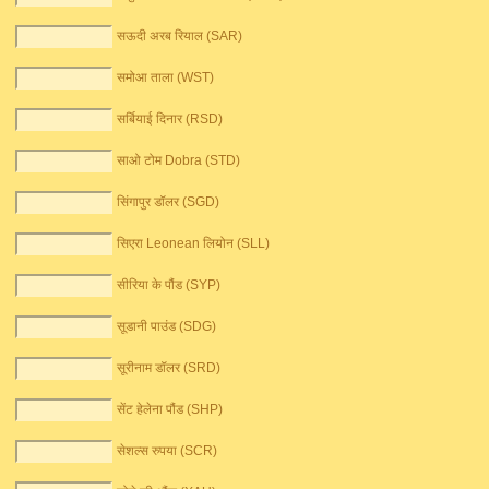
सऊदी अरब रियाल (SAR)
समोआ ताला (WST)
सर्बियाई दिनार (RSD)
साओ टोम Dobra (STD)
सिंगापुर डॉलर (SGD)
सिएरा Leonean लियोन (SLL)
सीरिया के पौंड (SYP)
सूडानी पाउंड (SDG)
सूरीनाम डॉलर (SRD)
सेंट हेलेना पौंड (SHP)
सेशल्स रुपया (SCR)