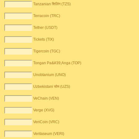
Tanzanian शिलिंग (TZS)
Terracoin (TRC)
Tether (USDT)
Tickets (TIX)
Tigercoin (TGC)
Tongan Pa&#39;Anga (TOP)
Unobtanium (UNO)
Uzbekistani सोम (UZS)
VeChain (VEN)
Verge (XVG)
VeriCoin (VRC)
Veritaseum (VERI)