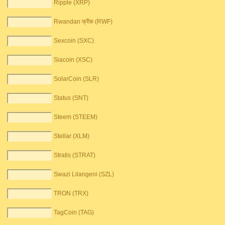
Ripple (XRP)
Rwandan फ्रैंक (RWF)
Sexcoin (SXC)
Siacoin (XSC)
SolarCoin (SLR)
Status (SNT)
Steem (STEEM)
Stellar (XLM)
Stratis (STRAT)
Swazi Lilangeni (SZL)
TRON (TRX)
TagCoin (TAG)