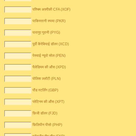
पश्चिम अफ़्रीकी CFA (XOF)
पाकिस्तानी रुपया (PKR)
पारागुए गूरानी (PYG)
पूर्वी कैरेबियाई डॉलर (XCD)
पेरुवाई न्यूवो सोल (PEN)
पैलेडियम की औंस (XPD)
पोलिश ज़्लॉटी (PLN)
पौंड स्टर्लिंग (GBP)
प्लेटिनम की औंस (XPT)
फ़िजी डॉलर (FJD)
फ़िलिपीन पीसो (PHP)