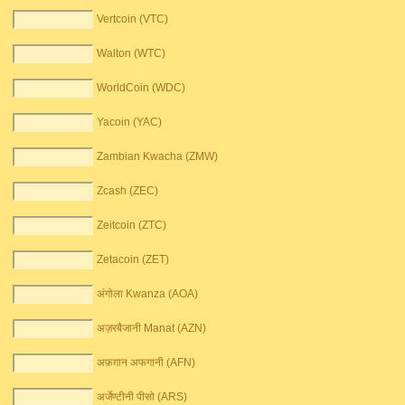
Vertcoin (VTC)
Walton (WTC)
WorldCoin (WDC)
Yacoin (YAC)
Zambian Kwacha (ZMW)
Zcash (ZEC)
Zeitcoin (ZTC)
Zetacoin (ZET)
अंगोला Kwanza (AOA)
अज़रबैजानी Manat (AZN)
अफ़ग़ान अफगानी (AFN)
अर्जेण्टीनी पीसो (ARS)