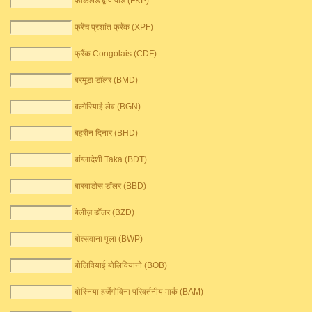
फ़ॉकलैंड द्वीप पौंड (FKP)
फ्रेंच प्रशांत फ्रैंक (XPF)
फ्रैंक Congolais (CDF)
बरमूडा डॉलर (BMD)
बल्गेरियाई लेव (BGN)
बहरीन दिनार (BHD)
बांग्लादेशी Taka (BDT)
बारबाडोस डॉलर (BBD)
बेलीज़ डॉलर (BZD)
बोत्सवाना पुला (BWP)
बोलिवियाई बोलिवियानो (BOB)
बोस्निया हर्जेगोविना परिवर्तनीय मार्क (BAM)