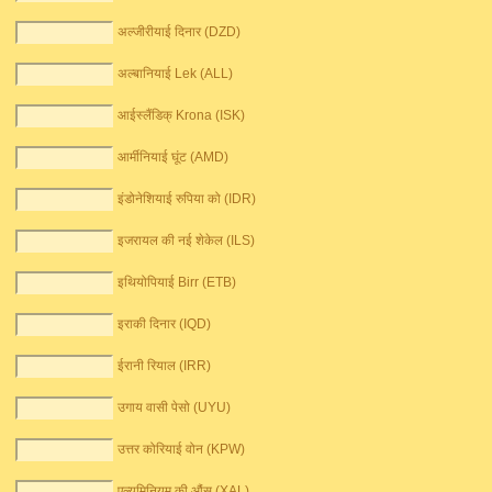
अल्जीरीयाई दिनार (DZD)
अल्बानियाई Lek (ALL)
आईस्लैंडिक् Krona (ISK)
आर्मीनियाई घूंट (AMD)
इंडोनेशियाई रुपिया को (IDR)
इजरायल की नई शेकेल (ILS)
इथियोपियाई Birr (ETB)
इराकी दिनार (IQD)
ईरानी रियाल (IRR)
उगाय वासी पेसो (UYU)
उत्तर कोरियाई वोन (KPW)
एल्यूमिनियम की औंस (XAL)