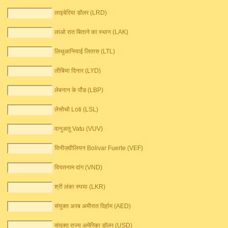
लाइबेरिया डॉलर (LRD)
लाओ रात बिताने का स्थान (LAK)
लिथुआनियाई लितास (LTL)
लीबिया दिनार (LYD)
लेबनान के पौंड (LBP)
लेसोथो Loti (LSL)
वानुअतु Vatu (VUV)
विनीज़वीलियन Bolivar Fuerte (VEF)
वियतनाम दांग (VND)
श्री लंका रुपया (LKR)
संयुक्त अरब अमीरात दिर्हाम (AED)
संयुक्त राज्य अमेरिका डॉलर (USD)