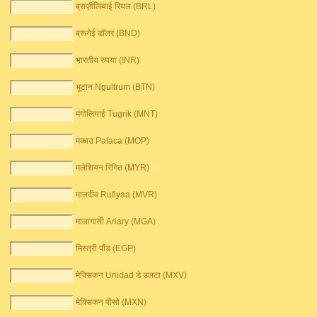
ब्राज़ीलियाई रियल (BRL)
ब्रूनेई डॉलर (BND)
भारतीय रुपया (INR)
भूटान Ngultrum (BTN)
मंगोलियाई Tugrik (MNT)
मकाउ Pataca (MOP)
मलेशियन रिंगित (MYR)
मालदीव Rufiyaa (MVR)
मालागासी Ariary (MGA)
मिस्त्री पौंड (EGP)
मेक्सिकन Unidad डे उलटा (MXV)
मेक्सिकन पीसो (MXN)