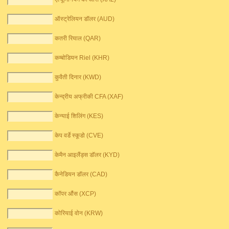
ऑस्ट्रेलियन डॉलर (AUD)
कतरी रियाल (QAR)
कम्बोडियन Riel (KHR)
कुवैती दिनार (KWD)
केन्द्रीय अफ्रीकी CFA (XAF)
केन्याई शिलिंग (KES)
केप वर्डे स्कूडो (CVE)
केमैन आइलैंड्स डॉलर (KYD)
कैनेडियन डॉलर (CAD)
कॉपर औंस (XCP)
कोरियाई वोन (KRW)