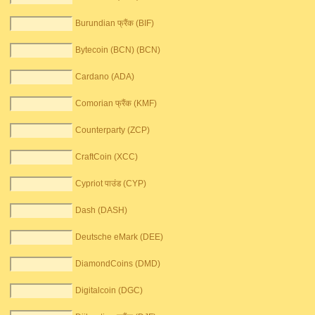
Burundian फ्रैंक (BIF)
Bytecoin (BCN) (BCN)
Cardano (ADA)
Comorian फ्रैंक (KMF)
Counterparty (ZCP)
CraftCoin (XCC)
Cypriot पाउंड (CYP)
Dash (DASH)
Deutsche eMark (DEE)
DiamondCoins (DMD)
Digitalcoin (DGC)