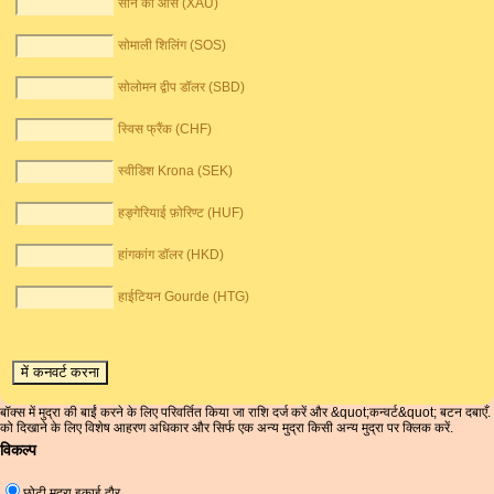
सोने की औंस (XAU)
सोमाली शिलिंग (SOS)
सोलोमन द्वीप डॉलर (SBD)
स्विस फ्रैंक (CHF)
स्वीडिश Krona (SEK)
हङ्गेरियाई फ़ोरिण्ट (HUF)
हांगकांग डॉलर (HKD)
हाईटियन Gourde (HTG)
बॉक्स में मुद्रा की बाईं करने के लिए परिवर्तित किया जा राशि दर्ज करें और &quot;कन्वर्ट&quot; बटन दबाएँ.
को दिखाने के लिए विशेष आहरण अधिकार और सिर्फ एक अन्य मुद्रा किसी अन्य मुद्रा पर क्लिक करें.
विकल्प
छोटी मुद्रा इकाई दौर.