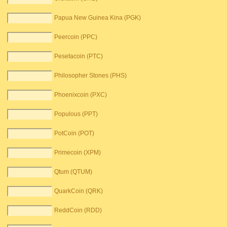
Papua New Guinea Kina (PGK)
Peercoin (PPC)
Pesetacoin (PTC)
Philosopher Stones (PHS)
Phoenixcoin (PXC)
Populous (PPT)
PotCoin (POT)
Primecoin (XPM)
Qtum (QTUM)
QuarkCoin (QRK)
ReddCoin (RDD)