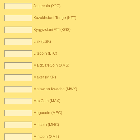
Joulecoin (XJO)
Kazakhstani Tenge (KZT)
Kyrgyzstani सोम (KGS)
Lisk (LSK)
Litecoin (LTC)
MaidSafeCoin (XMS)
Maker (MKR)
Malawian Kwacha (MWK)
MaxCoin (MAX)
Megacoin (MEC)
Mincoin (MNC)
Mintcoin (XMT)