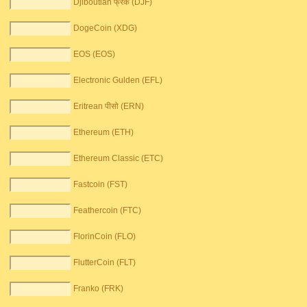
Djiboutian फ्रैंक (DJF)
DogeCoin (XDG)
EOS (EOS)
Electronic Gulden (EFL)
Eritrean पीसो (ERN)
Ethereum (ETH)
Ethereum Classic (ETC)
Fastcoin (FST)
Feathercoin (FTC)
FlorinCoin (FLO)
FlutterCoin (FLT)
Franko (FRK)