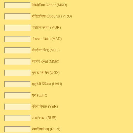
मैसेडोनिया Denar (MKD)
मॉरिटानिया Ouguiya (MRO)
मॉरीशस रुपया (MUR)
मोरक्कन दिर्हाम (MAD)
मोल्दोवन लियू (MDL)
म्यांमार Kyat (MMK)
युगांडा शिलिंग (UGX)
यूक्रेनी रिव्निया (UAH)
यूरो (EUR)
येमेनी रियाल (YER)
रूसी रूबल (RUB)
रोमानियाई ल्यू (RON)