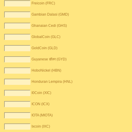
Freicoin (FRC)
Gambian Dalasi (GMD)
Ghanaian Cedi (GHS)
GlobalCoin (GLC)
GoldCoin (GLD)
Guyanese डॉलर (GYD)
HoboNickel (HBN)
Honduran Lempira (HNL)
I0Coin (XIC)
ICON (ICX)
IOTA (MIOTA)
Ixcoin (IXC)