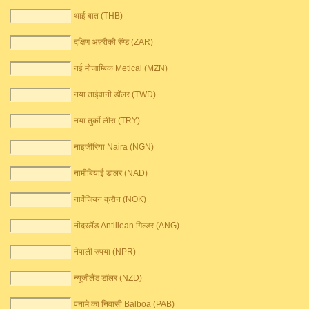
थाई बात (THB)
दक्षिण अफ़्रीकी रॅण्ड (ZAR)
नई मोजाम्बिक Metical (MZN)
नया ताईवानी डॉलर (TWD)
नया तुर्की लीरा (TRY)
नाइजीरिया Naira (NGN)
नामीबियाई डालर (NAD)
नार्वेजियन क्रौन (NOK)
नीदरलैंड Antillean गिल्डर (ANG)
नेपाली रुपया (NPR)
न्यूजीलैंड डॉलर (NZD)
पनामे का निवासी Balboa (PAB)