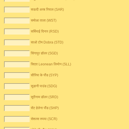
सऊदी अरब रियाल (SAR)
समोआ ताला (WST)
सर्बियाई दिनार (RSD)
साओ टोम Dobra (STD)
सिंगापुर डॉलर (SGD)
सिएरा Leonean लियोन (SLL)
सीरिया के पौंड (SYP)
सूडानी पाउंड (SDG)
सूरीनाम डॉलर (SRD)
सेंट हेलेना पौंड (SHP)
सेशल्स रुपया (SCR)