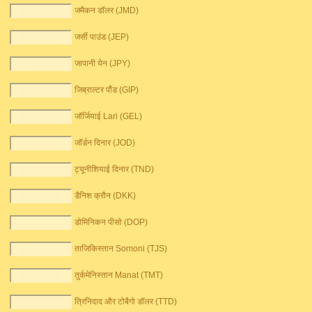
जमैकन डॉलर (JMD)
जर्सी पाउंड (JEP)
जापानी येन (JPY)
जिब्राल्टर पौंड (GIP)
जॉर्जियाई Lari (GEL)
जॉर्डन दिनार (JOD)
ट्यूनीशियाई दिनार (TND)
डैनिश क्रौन (DKK)
डोमिनिकन पीसो (DOP)
ताजिकिस्तान Somoni (TJS)
तुर्कमेनिस्तान Manat (TMT)
त्रिनिदाद और टोबैगो डॉलर (TTD)