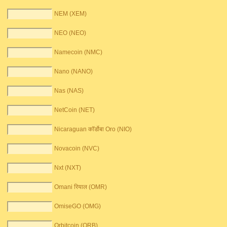
NEM (XEM)
NEO (NEO)
Namecoin (NMC)
Nano (NANO)
Nas (NAS)
NetCoin (NET)
Nicaraguan कॉर्डोबा Oro (NIO)
Novacoin (NVC)
Nxt (NXT)
Omani रियाल (OMR)
OmiseGO (OMG)
Orbitcoin (ORB)