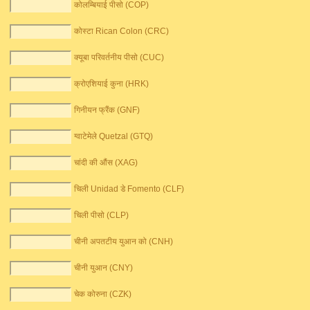
कोलम्बियाई पीसो (COP)
कोस्टा Rican Colon (CRC)
क्यूबा परिवर्तनीय पीसो (CUC)
क्रोएशियाई कुना (HRK)
गिनीयन फ्रैंक (GNF)
ग्वाटेमेले Quetzal (GTQ)
चांदी की औंस (XAG)
चिली Unidad डे Fomento (CLF)
चिली पीसो (CLP)
चीनी अपतटीय युआन को (CNH)
चीनी युआन (CNY)
चेक कोरुना (CZK)