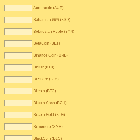
Auroracoin (AUR)
Bahamian डॉलर (BSD)
Belarusian Ruble (BYN)
BetaCoin (BET)
Binance Coin (BNB)
BitBar (BTB)
BitShare (BTS)
Bitcoin (BTC)
Bitcoin Cash (BCH)
Bitcoin Gold (BTG)
Bitmonero (XMR)
BlackCoin (BLC)