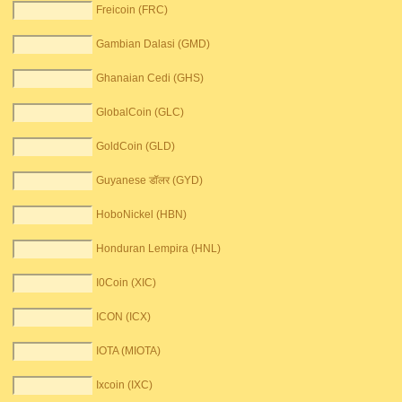
Freicoin (FRC)
Gambian Dalasi (GMD)
Ghanaian Cedi (GHS)
GlobalCoin (GLC)
GoldCoin (GLD)
Guyanese डॉलर (GYD)
HoboNickel (HBN)
Honduran Lempira (HNL)
I0Coin (XIC)
ICON (ICX)
IOTA (MIOTA)
Ixcoin (IXC)