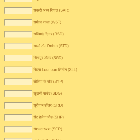
सऊदी अरब रियाल (SAR)
समोआ ताला (WST)
सर्बियाई दिनार (RSD)
साओ टोम Dobra (STD)
सिंगापुर डॉलर (SGD)
सिएरा Leonean लियोन (SLL)
सीरिया के पौंड (SYP)
सूडानी पाउंड (SDG)
सूरीनाम डॉलर (SRD)
सेंट हेलेना पौंड (SHP)
सेशल्स रुपया (SCR)