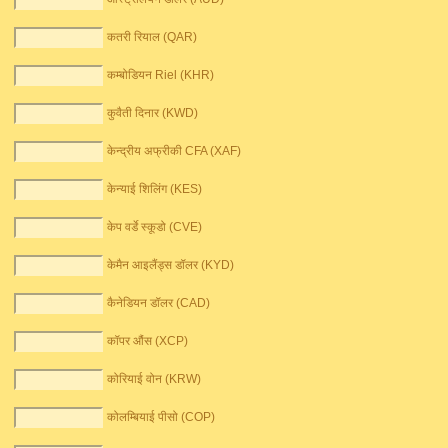
कतरी रियाल (QAR)
कम्बोडियन Riel (KHR)
कुवैती दिनार (KWD)
केन्द्रीय अफ्रीकी CFA (XAF)
केन्याई शिलिंग (KES)
केप वर्डे स्कूडो (CVE)
केमैन आइलैंड्स डॉलर (KYD)
कैनेडियन डॉलर (CAD)
कॉपर औंस (XCP)
कोरियाई वोन (KRW)
कोलम्बियाई पीसो (COP)