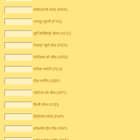
पाकिस्तानी रुपया (PKR)
पारागुए गूरानी (PYG)
पूर्वी कैरेबियाई डॉलर (XCD)
पेरुवाई न्यूवो सोल (PEN)
पैलेडियम की औंस (XPD)
पोलिश ज़्लॉटी (PLN)
पौंड स्टर्लिंग (GBP)
प्लेटिनम की औंस (XPT)
फ़िजी डॉलर (FJD)
फ़िलिपीन पीसो (PHP)
फ़ॉकलैंड द्वीप पौंड (FKP)