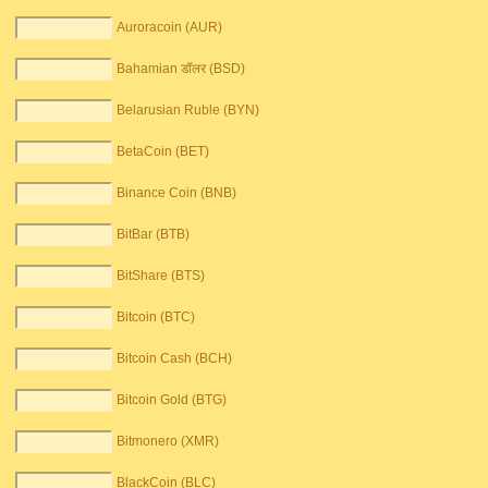
Auroracoin (AUR)
Bahamian डॉलर (BSD)
Belarusian Ruble (BYN)
BetaCoin (BET)
Binance Coin (BNB)
BitBar (BTB)
BitShare (BTS)
Bitcoin (BTC)
Bitcoin Cash (BCH)
Bitcoin Gold (BTG)
Bitmonero (XMR)
BlackCoin (BLC)