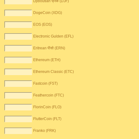
Djiboutian फ्रैंक (DJF)
DogeCoin (XDG)
EOS (EOS)
Electronic Gulden (EFL)
Eritrean पीसो (ERN)
Ethereum (ETH)
Ethereum Classic (ETC)
Fastcoin (FST)
Feathercoin (FTC)
FlorinCoin (FLO)
FlutterCoin (FLT)
Franko (FRK)