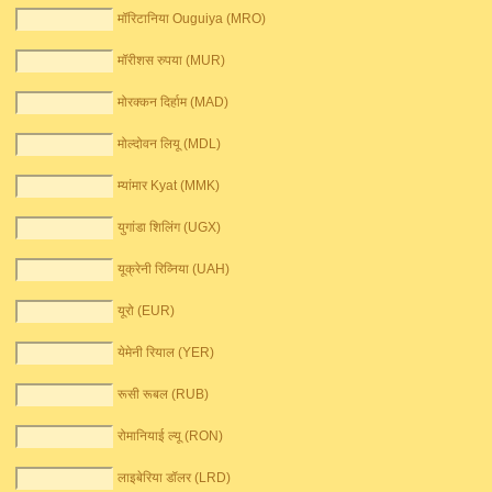
मॉरिटानिया Ouguiya (MRO)
मॉरीशस रुपया (MUR)
मोरक्कन दिर्हाम (MAD)
मोल्दोवन लियू (MDL)
म्यांमार Kyat (MMK)
युगांडा शिलिंग (UGX)
यूक्रेनी रिव्निया (UAH)
यूरो (EUR)
येमेनी रियाल (YER)
रूसी रूबल (RUB)
रोमानियाई ल्यू (RON)
लाइबेरिया डॉलर (LRD)