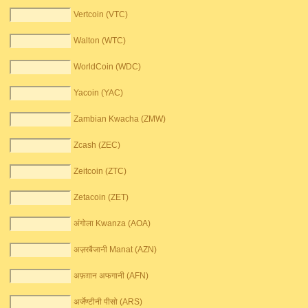
Vertcoin (VTC)
Walton (WTC)
WorldCoin (WDC)
Yacoin (YAC)
Zambian Kwacha (ZMW)
Zcash (ZEC)
Zeitcoin (ZTC)
Zetacoin (ZET)
अंगोला Kwanza (AOA)
अज़रबैजानी Manat (AZN)
अफ़ग़ान अफगानी (AFN)
अर्जेण्टीनी पीसो (ARS)