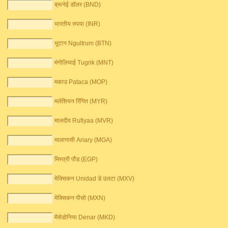
ब्रूनेई डॉलर (BND)
भारतीय रुपया (INR)
भूटान Ngultrum (BTN)
मंगोलियाई Tugrik (MNT)
मकाउ Pataca (MOP)
मलेशियन रिंगित (MYR)
मालदीव Rufiyaa (MVR)
मालागासी Ariary (MGA)
मिस्त्री पौंड (EGP)
मेक्सिकन Unidad डे उलटा (MXV)
मेक्सिकन पीसो (MXN)
मैसेडोनिया Denar (MKD)