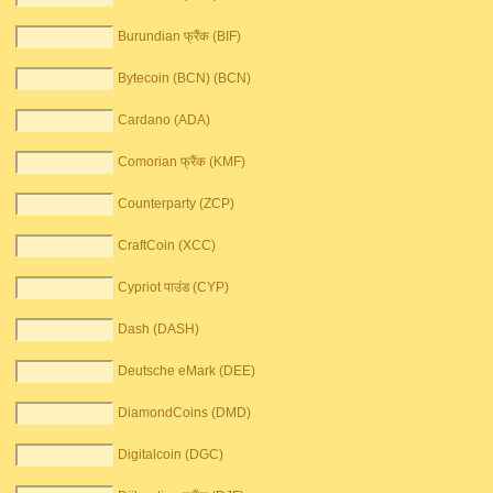
Burundian फ्रैंक (BIF)
Bytecoin (BCN) (BCN)
Cardano (ADA)
Comorian फ्रैंक (KMF)
Counterparty (ZCP)
CraftCoin (XCC)
Cypriot पाउंड (CYP)
Dash (DASH)
Deutsche eMark (DEE)
DiamondCoins (DMD)
Digitalcoin (DGC)