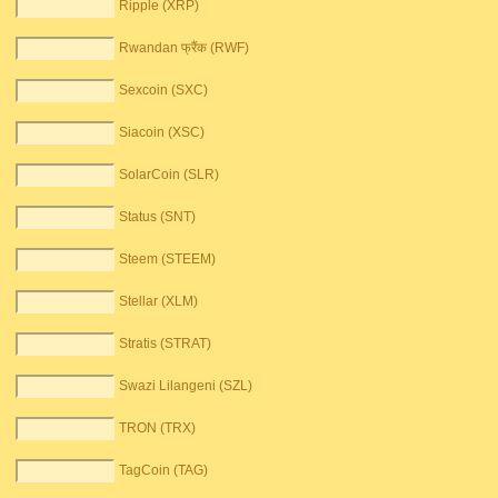
Ripple (XRP)
Rwandan फ्रैंक (RWF)
Sexcoin (SXC)
Siacoin (XSC)
SolarCoin (SLR)
Status (SNT)
Steem (STEEM)
Stellar (XLM)
Stratis (STRAT)
Swazi Lilangeni (SZL)
TRON (TRX)
TagCoin (TAG)