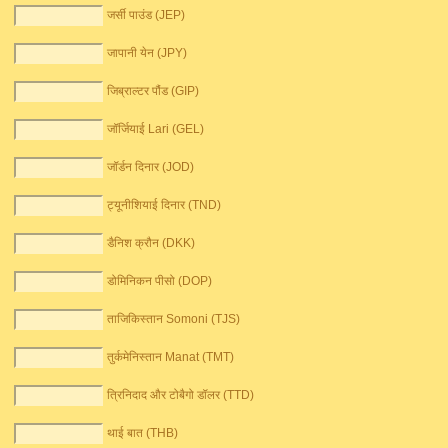
जर्सी पाउंड (JEP)
जापानी येन (JPY)
जिब्राल्टर पौंड (GIP)
जॉर्जियाई Lari (GEL)
जॉर्डन दिनार (JOD)
ट्यूनीशियाई दिनार (TND)
डैनिश क्रौन (DKK)
डोमिनिकन पीसो (DOP)
ताजिकिस्तान Somoni (TJS)
तुर्कमेनिस्तान Manat (TMT)
त्रिनिदाद और टोबैगो डॉलर (TTD)
थाई बात (THB)