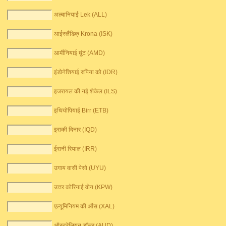
अल्बानियाई Lek (ALL)
आईस्लैंडिक् Krona (ISK)
आर्मीनियाई घूंट (AMD)
इंडोनेशियाई रुपिया को (IDR)
इजरायल की नई शेकेल (ILS)
इथियोपियाई Birr (ETB)
इराकी दिनार (IQD)
ईरानी रियाल (IRR)
उगाय वासी पेसो (UYU)
उत्तर कोरियाई वोन (KPW)
एल्यूमिनियम की औंस (XAL)
ऑस्ट्रेलियन डॉलर (AUD)