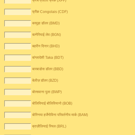
फ्रेंच प्रशांत फ्रैंक (XPF)
फ्रैंक Congolais (CDF)
बरमूडा डॉलर (BMD)
बल्गेरियाई लेव (BGN)
बहरीन दिनार (BHD)
बांग्लादेशी Taka (BDT)
बारबाडोस डॉलर (BBD)
बेलीज़ डॉलर (BZD)
बोत्सवाना पुला (BWP)
बोलिवियाई बोलिवियानो (BOB)
बोस्निया हर्जेगोविना परिवर्तनीय मार्क (BAM)
ब्राज़ीलियाई रियल (BRL)