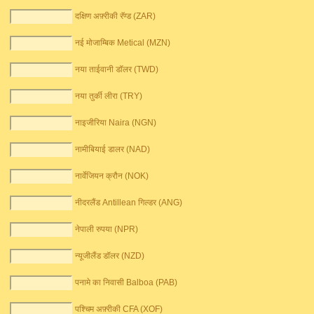
दक्षिण अफ़्रीकी रॅण्ड (ZAR)
नई मोजाम्बिक Metical (MZN)
नया ताईवानी डॉलर (TWD)
नया तुर्की लीरा (TRY)
नाइजीरिया Naira (NGN)
नामीबियाई डालर (NAD)
नार्वेजियन क्रौन (NOK)
नीदरलैंड Antillean गिल्डर (ANG)
नेपाली रुपया (NPR)
न्यूजीलैंड डॉलर (NZD)
पनामे का निवासी Balboa (PAB)
पश्चिम अफ़्रीकी CFA (XOF)