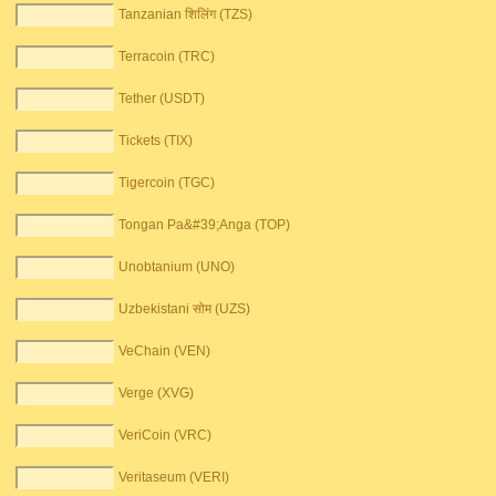
Tanzanian शिलिंग (TZS)
Terracoin (TRC)
Tether (USDT)
Tickets (TIX)
Tigercoin (TGC)
Tongan Pa&#39;Anga (TOP)
Unobtanium (UNO)
Uzbekistani सोम (UZS)
VeChain (VEN)
Verge (XVG)
VeriCoin (VRC)
Veritaseum (VERI)