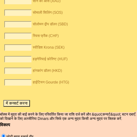
सोने की औंस (XAU)
सोमाली शिलिंग (SOS)
सोलोमन द्वीप डॉलर (SBD)
स्विस फ्रैंक (CHF)
स्वीडिश Krona (SEK)
हङ्गेरियाई फ़ोरिण्ट (HUF)
हांगकांग डॉलर (HKD)
हाईटियन Gourde (HTG)
बॉक्स में मुद्रा की बाईं करने के लिए परिवर्तित किया जा राशि दर्ज करें और &quot;कन्वर्ट&quot; बटन दबाएँ.
को दिखाने के लिए अल्जीरिया Dinars और सिर्फ एक अन्य मुद्रा किसी अन्य मुद्रा पर क्लिक करें.
विकल्प
छोटी मुद्रा इकाई दौर.