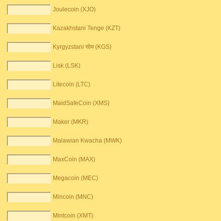
Joulecoin (XJO)
Kazakhstani Tenge (KZT)
Kyrgyzstani सोम (KGS)
Lisk (LSK)
Litecoin (LTC)
MaidSafeCoin (XMS)
Maker (MKR)
Malawian Kwacha (MWK)
MaxCoin (MAX)
Megacoin (MEC)
Mincoin (MNC)
Mintcoin (XMT)