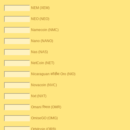
NEM (XEM)
NEO (NEO)
Namecoin (NMC)
Nano (NANO)
Nas (NAS)
NetCoin (NET)
Nicaraguan कॉर्डोबा Oro (NIO)
Novacoin (NVC)
Nxt (NXT)
Omani रियाल (OMR)
OmiseGO (OMG)
Orbitcoin (ORB)