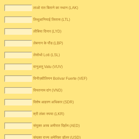
लाओ रात बिताने का स्थान (LAK)
लिथुआनियाई लितास (LTL)
लीबिया दिनार (LYD)
लेबनान के पौंड (LBP)
लेसोथो Loti (LSL)
वानुअतु Vatu (VUV)
विनीज़वीलियन Bolivar Fuerte (VEF)
वियतनाम दांग (VND)
विशेष आहरण अधिकार (SDR)
श्री लंका रुपया (LKR)
संयुक्त अरब अमीरात दिर्हाम (AED)
संयुक्त राज्य अमेरिका डॉलर (USD)