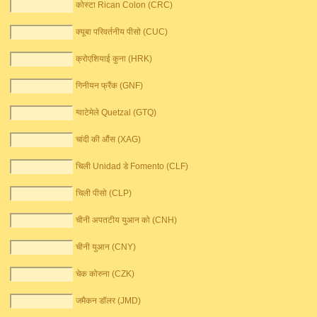
कोस्टा Rican Colon (CRC)
क्यूबा परिवर्तनीय पीसो (CUC)
क्रोएशियाई कुना (HRK)
गिनीयन फ्रैंक (GNF)
ग्वाटेमेले Quetzal (GTQ)
चांदी की औंस (XAG)
चिली Unidad डे Fomento (CLF)
चिली पीसो (CLP)
चीनी अपतटीय युआन को (CNH)
चीनी युआन (CNY)
चेक कोरुना (CZK)
जमैकन डॉलर (JMD)