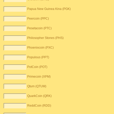
Papua New Guinea Kina (PGK)
Peercoin (PPC)
Pesetacoin (PTC)
Philosopher Stones (PHS)
Phoenixcoin (PXC)
Populous (PPT)
PotCoin (POT)
Primecoin (XPM)
Qtum (QTUM)
QuarkCoin (QRK)
ReddCoin (RDD)