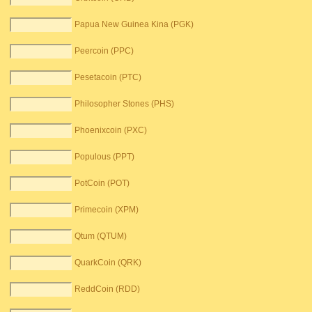
Papua New Guinea Kina (PGK)
Peercoin (PPC)
Pesetacoin (PTC)
Philosopher Stones (PHS)
Phoenixcoin (PXC)
Populous (PPT)
PotCoin (POT)
Primecoin (XPM)
Qtum (QTUM)
QuarkCoin (QRK)
ReddCoin (RDD)