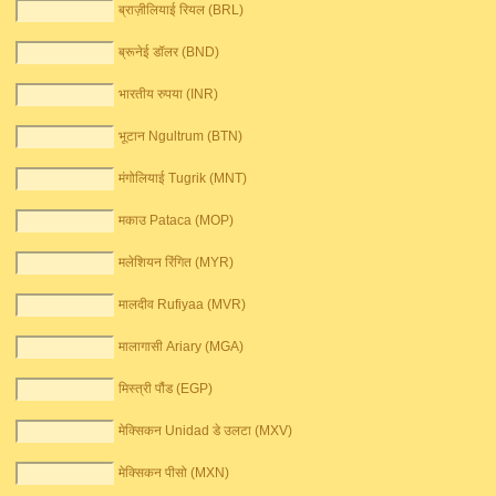
ब्राज़ीलियाई रियल (BRL)
ब्रूनेई डॉलर (BND)
भारतीय रुपया (INR)
भूटान Ngultrum (BTN)
मंगोलियाई Tugrik (MNT)
मकाउ Pataca (MOP)
मलेशियन रिंगित (MYR)
मालदीव Rufiyaa (MVR)
मालागासी Ariary (MGA)
मिस्त्री पौंड (EGP)
मेक्सिकन Unidad डे उलटा (MXV)
मेक्सिकन पीसो (MXN)