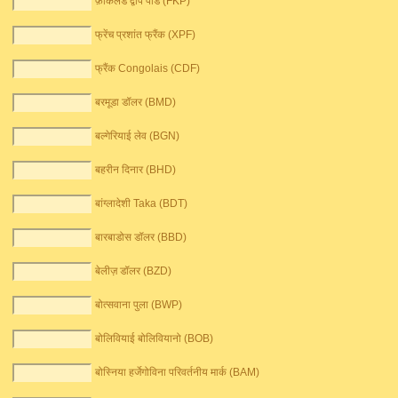
फ़ॉकलैंड द्वीप पौंड (FKP)
फ्रेंच प्रशांत फ्रैंक (XPF)
फ्रैंक Congolais (CDF)
बरमूडा डॉलर (BMD)
बल्गेरियाई लेव (BGN)
बहरीन दिनार (BHD)
बांग्लादेशी Taka (BDT)
बारबाडोस डॉलर (BBD)
बेलीज़ डॉलर (BZD)
बोत्सवाना पुला (BWP)
बोलिवियाई बोलिवियानो (BOB)
बोस्निया हर्जेगोविना परिवर्तनीय मार्क (BAM)