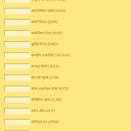
ऑस्ट्रेलियन डॉलर (AUD)
कतरी रियाल (QAR)
कम्बोडियन Riel (KHR)
कुवैती दिनार (KWD)
केन्द्रीय अफ्रीकी CFA (XAF)
केन्याई शिलिंग (KES)
केप वर्डे स्कूडो (CVE)
केमैन आइलैंड्स डॉलर (KYD)
कैनेडियन डॉलर (CAD)
कॉपर औंस (XCP)
कोरियाई वोन (KRW)