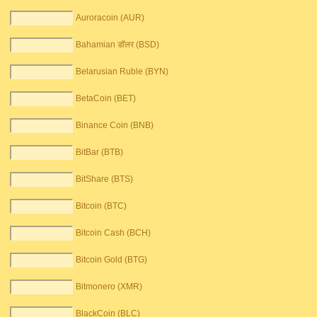
Auroracoin (AUR)
Bahamian डॉलर (BSD)
Belarusian Ruble (BYN)
BetaCoin (BET)
Binance Coin (BNB)
BitBar (BTB)
BitShare (BTS)
Bitcoin (BTC)
Bitcoin Cash (BCH)
Bitcoin Gold (BTG)
Bitmonero (XMR)
BlackCoin (BLC)