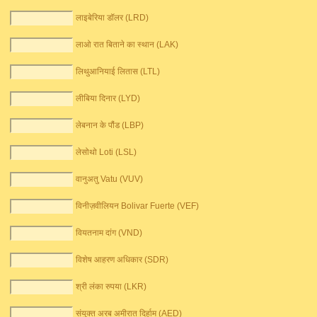
लाइबेरिया डॉलर (LRD)
लाओ रात बिताने का स्थान (LAK)
लिथुआनियाई लितास (LTL)
लीबिया दिनार (LYD)
लेबनान के पौंड (LBP)
लेसोथो Loti (LSL)
वानुअतु Vatu (VUV)
विनीज़वीलियन Bolivar Fuerte (VEF)
वियतनाम दांग (VND)
विशेष आहरण अधिकार (SDR)
श्री लंका रुपया (LKR)
संयुक्त अरब अमीरात दिर्हाम (AED)