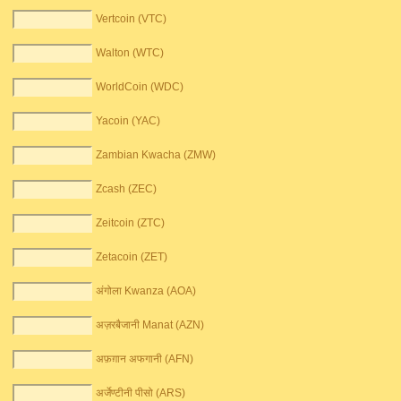
Vertcoin (VTC)
Walton (WTC)
WorldCoin (WDC)
Yacoin (YAC)
Zambian Kwacha (ZMW)
Zcash (ZEC)
Zeitcoin (ZTC)
Zetacoin (ZET)
अंगोला Kwanza (AOA)
अज़रबैजानी Manat (AZN)
अफ़ग़ान अफगानी (AFN)
अर्जेण्टीनी पीसो (ARS)