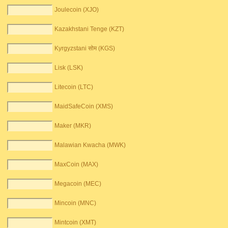
Joulecoin (XJO)
Kazakhstani Tenge (KZT)
Kyrgyzstani सोम (KGS)
Lisk (LSK)
Litecoin (LTC)
MaidSafeCoin (XMS)
Maker (MKR)
Malawian Kwacha (MWK)
MaxCoin (MAX)
Megacoin (MEC)
Mincoin (MNC)
Mintcoin (XMT)