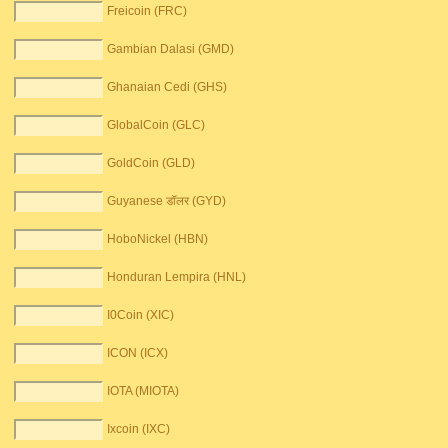
Freicoin (FRC)
Gambian Dalasi (GMD)
Ghanaian Cedi (GHS)
GlobalCoin (GLC)
GoldCoin (GLD)
Guyanese डॉलर (GYD)
HoboNickel (HBN)
Honduran Lempira (HNL)
I0Coin (XIC)
ICON (ICX)
IOTA (MIOTA)
Ixcoin (IXC)