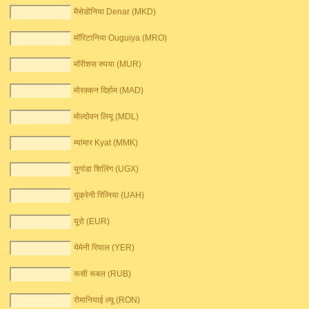
मैसेडोनिया Denar (MKD)
मॉरिटानिया Ouguiya (MRO)
मॉरीशस रुपया (MUR)
मोरक्कन दिर्हाम (MAD)
मोल्दोवन लियू (MDL)
म्यांमार Kyat (MMK)
युगांडा शिलिंग (UGX)
यूक्रेनी रिव्निया (UAH)
यूरो (EUR)
येमेनी रियाल (YER)
रूसी रूबल (RUB)
रोमानियाई ल्यू (RON)