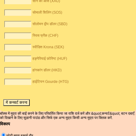
सोने की औंस (XAU)
सोमाली शिलिंग (SOS)
सोलोमन द्वीप डॉलर (SBD)
स्विस फ्रैंक (CHF)
स्वीडिश Krona (SEK)
हङ्गेरियाई फ़ोरिण्ट (HUF)
हांगकांग डॉलर (HKD)
हाईटियन Gourde (HTG)
बॉक्स में मुद्रा की बाईं करने के लिए परिवर्तित किया जा राशि दर्ज करें और &quot;कन्वर्ट&quot; बटन दबाएँ.
को दिखाने के लिए सूडानी पाउंड और सिर्फ एक अन्य मुद्रा किसी अन्य मुद्रा पर क्लिक करें.
विकल्प
छोटी मुद्रा इकाई दौर.