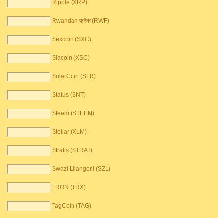
Ripple (XRP)
Rwandan फ्रैंक (RWF)
Sexcoin (SXC)
Siacoin (XSC)
SolarCoin (SLR)
Status (SNT)
Steem (STEEM)
Stellar (XLM)
Stratis (STRAT)
Swazi Lilangeni (SZL)
TRON (TRX)
TagCoin (TAG)