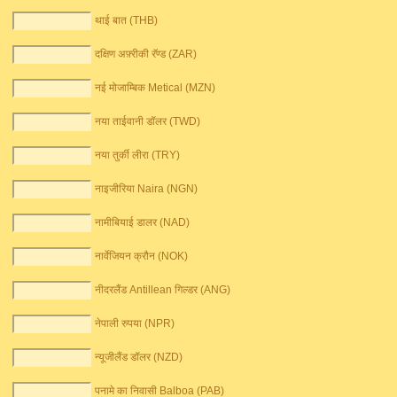
थाई बात (THB)
दक्षिण अफ़्रीकी रॅण्ड (ZAR)
नई मोजाम्बिक Metical (MZN)
नया ताईवानी डॉलर (TWD)
नया तुर्की लीरा (TRY)
नाइजीरिया Naira (NGN)
नामीबियाई डालर (NAD)
नार्वेजियन क्रौन (NOK)
नीदरलैंड Antillean गिल्डर (ANG)
नेपाली रुपया (NPR)
न्यूजीलैंड डॉलर (NZD)
पनामे का निवासी Balboa (PAB)