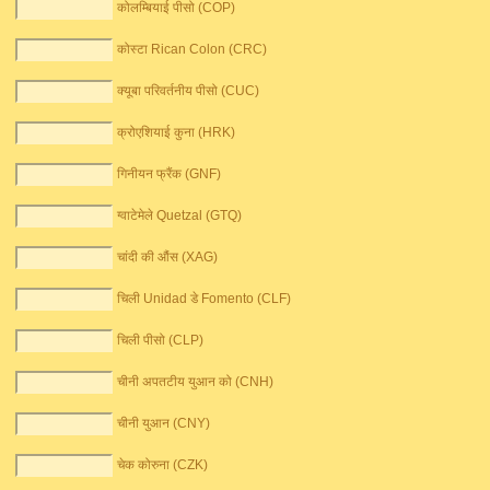
कोलम्बियाई पीसो (COP)
कोस्टा Rican Colon (CRC)
क्यूबा परिवर्तनीय पीसो (CUC)
क्रोएशियाई कुना (HRK)
गिनीयन फ्रैंक (GNF)
ग्वाटेमेले Quetzal (GTQ)
चांदी की औंस (XAG)
चिली Unidad डे Fomento (CLF)
चिली पीसो (CLP)
चीनी अपतटीय युआन को (CNH)
चीनी युआन (CNY)
चेक कोरुना (CZK)