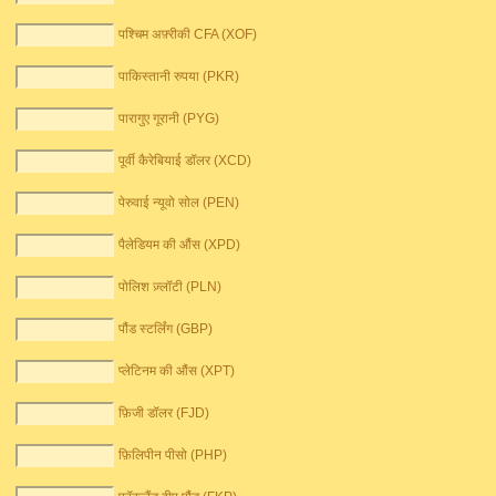
पश्चिम अफ़्रीकी CFA (XOF)
पाकिस्तानी रुपया (PKR)
पारागुए गूरानी (PYG)
पूर्वी कैरेबियाई डॉलर (XCD)
पेरुवाई न्यूवो सोल (PEN)
पैलेडियम की औंस (XPD)
पोलिश ज़्लॉटी (PLN)
पौंड स्टर्लिंग (GBP)
प्लेटिनम की औंस (XPT)
फ़िजी डॉलर (FJD)
फ़िलिपीन पीसो (PHP)