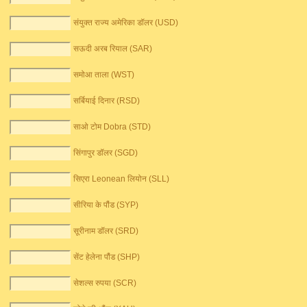
संयुक्त राज्य अमेरिका डॉलर (USD)
सऊदी अरब रियाल (SAR)
समोआ ताला (WST)
सर्बियाई दिनार (RSD)
साओ टोम Dobra (STD)
सिंगापुर डॉलर (SGD)
सिएरा Leonean लियोन (SLL)
सीरिया के पौंड (SYP)
सूरीनाम डॉलर (SRD)
सेंट हेलेना पौंड (SHP)
सेशल्स रुपया (SCR)