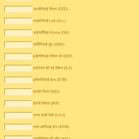
अल्जीरीयाई दिनार (DZD)
अल्बानियाई Lek (ALL)
आईस्लैंडिक् Krona (ISK)
आर्मीनियाई घूंट (AMD)
इंडोनेशियाई रुपिया को (IDR)
इजरायल की नई शेकेल (ILS)
इथियोपियाई Birr (ETB)
इराकी दिनार (IQD)
ईरानी रियाल (IRR)
उगाय वासी पेसो (UYU)
उत्तर कोरियाई वोन (KPW)
एल्यूमिनियम की औंस (XAL)