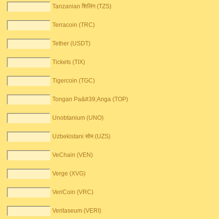
Tanzanian शिलिंग (TZS)
Terracoin (TRC)
Tether (USDT)
Tickets (TIX)
Tigercoin (TGC)
Tongan Pa&#39;Anga (TOP)
Unobtanium (UNO)
Uzbekistani सोम (UZS)
VeChain (VEN)
Verge (XVG)
VeriCoin (VRC)
Veritaseum (VERI)