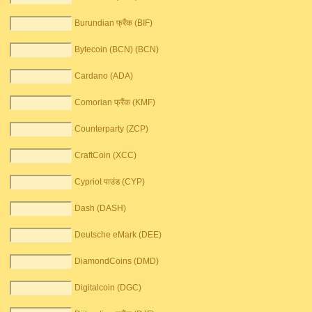
Burundian फ्रैंक (BIF)
Bytecoin (BCN) (BCN)
Cardano (ADA)
Comorian फ्रैंक (KMF)
Counterparty (ZCP)
CraftCoin (XCC)
Cypriot पाउंड (CYP)
Dash (DASH)
Deutsche eMark (DEE)
DiamondCoins (DMD)
Digitalcoin (DGC)