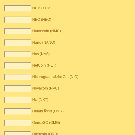
NEM (XEM)
NEO (NEO)
Namecoin (NMC)
Nano (NANO)
Nas (NAS)
NetCoin (NET)
Nicaraguan कॉर्डोबा Oro (NIO)
Novacoin (NVC)
Nxt (NXT)
Omani रियाल (OMR)
OmiseGO (OMG)
Orbitcoin (ORB)