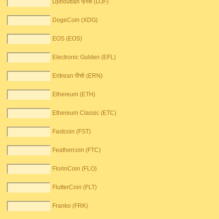
Djiboutian फ्रैंक (DJF)
DogeCoin (XDG)
EOS (EOS)
Electronic Gulden (EFL)
Eritrean पीसो (ERN)
Ethereum (ETH)
Ethereum Classic (ETC)
Fastcoin (FST)
Feathercoin (FTC)
FlorinCoin (FLO)
FlutterCoin (FLT)
Franko (FRK)