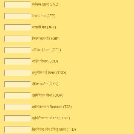
जमैकन डॉलर (JMD)
जर्सी पाउंड (JEP)
जापानी येन (JPY)
जिब्राल्टर पौंड (GIP)
जॉर्जियाई Lari (GEL)
जॉर्डन दिनार (JOD)
ट्यूनीशियाई दिनार (TND)
डैनिश क्रौन (DKK)
डोमिनिकन पीसो (DOP)
ताजिकिस्तान Somoni (TJS)
तुर्कमेनिस्तान Manat (TMT)
त्रिनिदाद और टोबैगो डॉलर (TTD)