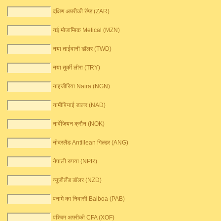
दक्षिण अफ़्रीकी रॅण्ड (ZAR)
नई मोजाम्बिक Metical (MZN)
नया ताईवानी डॉलर (TWD)
नया तुर्की लीरा (TRY)
नाइजीरिया Naira (NGN)
नामीबियाई डालर (NAD)
नार्वेजियन क्रौन (NOK)
नीदरलैंड Antillean गिल्डर (ANG)
नेपाली रुपया (NPR)
न्यूजीलैंड डॉलर (NZD)
पनामे का निवासी Balboa (PAB)
पश्चिम अफ़्रीकी CFA (XOF)