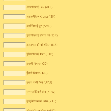
अल्बानियाई Lek (ALL)
आईस्लैंडिक् Krona (ISK)
आर्मीनियाई घूंट (AMD)
इंडोनेशियाई रुपिया को (IDR)
इजरायल की नई शेकेल (ILS)
इथियोपियाई Birr (ETB)
इराकी दिनार (IQD)
ईरानी रियाल (IRR)
उगाय वासी पेसो (UYU)
उत्तर कोरियाई वोन (KPW)
एल्यूमिनियम की औंस (XAL)
ऑस्ट्रेलियन डॉलर (AUD)