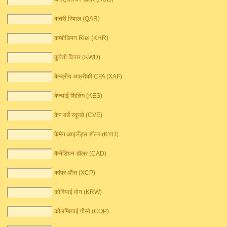
कतरी रियाल (QAR)
कम्बोडियन Riel (KHR)
कुवैती दिनार (KWD)
केन्द्रीय अफ्रीकी CFA (XAF)
केन्याई शिलिंग (KES)
केप वर्डे स्कूडो (CVE)
केमैन आइलैंड्स डॉलर (KYD)
कैनेडियन डॉलर (CAD)
कॉपर औंस (XCP)
कोरियाई वोन (KRW)
कोलम्बियाई पीसो (COP)