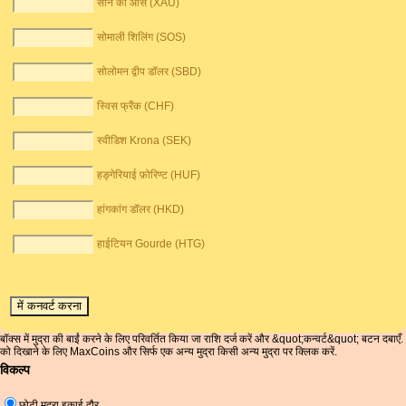
सोने की औंस (XAU)
सोमाली शिलिंग (SOS)
सोलोमन द्वीप डॉलर (SBD)
स्विस फ्रैंक (CHF)
स्वीडिश Krona (SEK)
हङ्गेरियाई फ़ोरिण्ट (HUF)
हांगकांग डॉलर (HKD)
हाईटियन Gourde (HTG)
बॉक्स में मुद्रा की बाईं करने के लिए परिवर्तित किया जा राशि दर्ज करें और &quot;कन्वर्ट&quot; बटन दबाएँ.
को दिखाने के लिए MaxCoins और सिर्फ एक अन्य मुद्रा किसी अन्य मुद्रा पर क्लिक करें.
विकल्प
छोटी मुद्रा इकाई दौर.