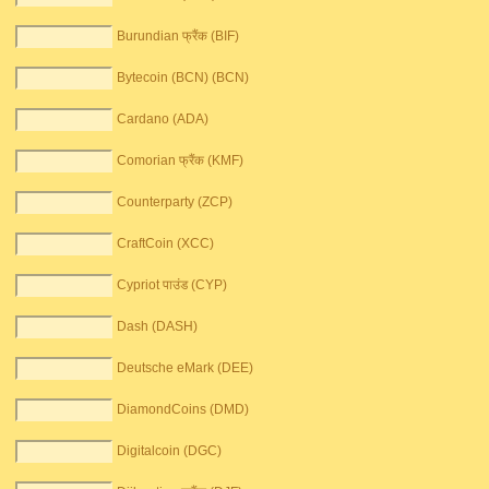
Burundian फ्रैंक (BIF)
Bytecoin (BCN) (BCN)
Cardano (ADA)
Comorian फ्रैंक (KMF)
Counterparty (ZCP)
CraftCoin (XCC)
Cypriot पाउंड (CYP)
Dash (DASH)
Deutsche eMark (DEE)
DiamondCoins (DMD)
Digitalcoin (DGC)