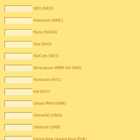
NEO (NEO)
Namecoin (NMC)
Nano (NANO)
Nas (NAS)
NetCoin (NET)
Nicaraguan कॉर्डोबा Oro (NIO)
Novacoin (NVC)
Nxt (NXT)
Omani रियाल (OMR)
OmiseGO (OMG)
Orbitcoin (ORB)
Papua New Guinea Kina (PGK)