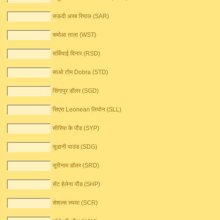
सऊदी अरब रियाल (SAR)
समोआ ताला (WST)
सर्बियाई दिनार (RSD)
साओ टोम Dobra (STD)
सिंगापुर डॉलर (SGD)
सिएरा Leonean लियोन (SLL)
सीरिया के पौंड (SYP)
सूडानी पाउंड (SDG)
सूरीनाम डॉलर (SRD)
सेंट हेलेना पौंड (SHP)
सेशल्स रुपया (SCR)