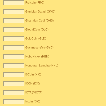
Freicoin (FRC)
Gambian Dalasi (GMD)
Ghanaian Cedi (GHS)
GlobalCoin (GLC)
GoldCoin (GLD)
Guyanese डॉलर (GYD)
HoboNickel (HBN)
Honduran Lempira (HNL)
I0Coin (XIC)
ICON (ICX)
IOTA (MIOTA)
Ixcoin (IXC)