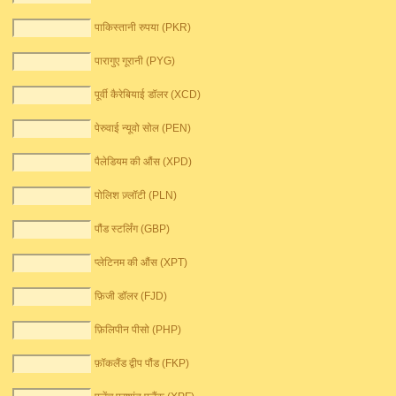
पाकिस्तानी रुपया (PKR)
पारागुए गूरानी (PYG)
पूर्वी कैरेबियाई डॉलर (XCD)
पेरुवाई न्यूवो सोल (PEN)
पैलेडियम की औंस (XPD)
पोलिश ज़्लॉटी (PLN)
पौंड स्टर्लिंग (GBP)
प्लेटिनम की औंस (XPT)
फ़िजी डॉलर (FJD)
फ़िलिपीन पीसो (PHP)
फ़ॉकलैंड द्वीप पौंड (FKP)