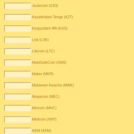
Joulecoin (XJO)
Kazakhstani Tenge (KZT)
Kyrgyzstani सोम (KGS)
Lisk (LSK)
Litecoin (LTC)
MaidSafeCoin (XMS)
Maker (MKR)
Malawian Kwacha (MWK)
Megacoin (MEC)
Mincoin (MNC)
Mintcoin (XMT)
NEM (XEM)