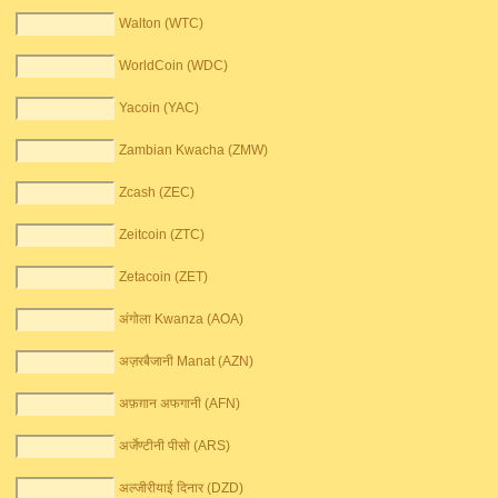
Walton (WTC)
WorldCoin (WDC)
Yacoin (YAC)
Zambian Kwacha (ZMW)
Zcash (ZEC)
Zeitcoin (ZTC)
Zetacoin (ZET)
अंगोला Kwanza (AOA)
अज़रबैजानी Manat (AZN)
अफ़ग़ान अफगानी (AFN)
अर्जेण्टीनी पीसो (ARS)
अल्जीरीयाई दिनार (DZD)