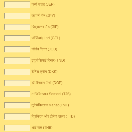
जर्सी पाउंड (JEP)
जापानी येन (JPY)
जिब्राल्टर पौंड (GIP)
जॉर्जियाई Lari (GEL)
जॉर्डन दिनार (JOD)
ट्यूनीशियाई दिनार (TND)
डैनिश क्रौन (DKK)
डोमिनिकन पीसो (DOP)
ताजिकिस्तान Somoni (TJS)
तुर्कमेनिस्तान Manat (TMT)
त्रिनिदाद और टोबैगो डॉलर (TTD)
थाई बात (THB)