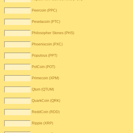
Peercoin (PPC)
Pesetacoin (PTC)
Philosopher Stones (PHS)
Phoenixcoin (PXC)
Populous (PPT)
PotCoin (POT)
Primecoin (XPM)
Qtum (QTUM)
QuarkCoin (QRK)
ReddCoin (RDD)
Ripple (XRP)