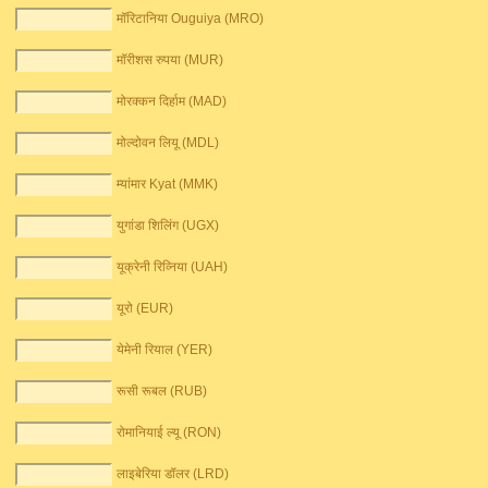
मॉरिटानिया Ouguiya (MRO)
मॉरीशस रुपया (MUR)
मोरक्कन दिर्हाम (MAD)
मोल्दोवन लियू (MDL)
म्यांमार Kyat (MMK)
युगांडा शिलिंग (UGX)
यूक्रेनी रिव्निया (UAH)
यूरो (EUR)
येमेनी रियाल (YER)
रूसी रूबल (RUB)
रोमानियाई ल्यू (RON)
लाइबेरिया डॉलर (LRD)