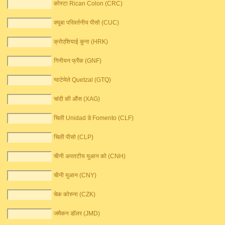
कोस्टा Rican Colon (CRC)
क्यूबा परिवर्तनीय पीसो (CUC)
क्रोएशियाई कुना (HRK)
गिनीयन फ्रैंक (GNF)
ग्वाटेमेले Quetzal (GTQ)
चांदी की औंस (XAG)
चिली Unidad डे Fomento (CLF)
चिली पीसो (CLP)
चीनी अपतटीय युआन को (CNH)
चीनी युआन (CNY)
चेक कोरुना (CZK)
जमैकन डॉलर (JMD)