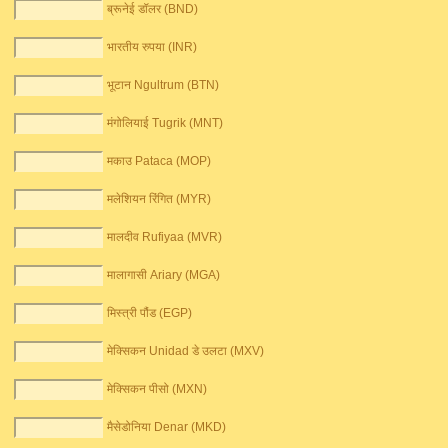
ब्रूनेई डॉलर (BND)
भारतीय रुपया (INR)
भूटान Ngultrum (BTN)
मंगोलियाई Tugrik (MNT)
मकाउ Pataca (MOP)
मलेशियन रिंगित (MYR)
मालदीव Rufiyaa (MVR)
मालागासी Ariary (MGA)
मिस्त्री पौंड (EGP)
मेक्सिकन Unidad डे उलटा (MXV)
मेक्सिकन पीसो (MXN)
मैसेडोनिया Denar (MKD)