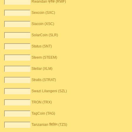
Rwandan फ्रैंक (RWF)
Sexcoin (SXC)
Siacoin (XSC)
SolarCoin (SLR)
Status (SNT)
Steem (STEEM)
Stellar (XLM)
Stratis (STRAT)
Swazi Lilangeni (SZL)
TRON (TRX)
TagCoin (TAG)
Tanzanian शिलिंग (TZS)