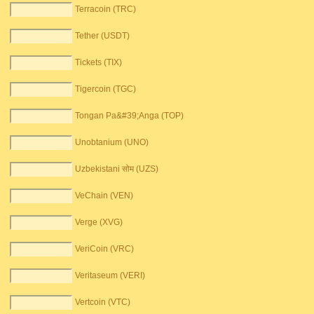
Terracoin (TRC)
Tether (USDT)
Tickets (TIX)
Tigercoin (TGC)
Tongan Pa&#39;Anga (TOP)
Unobtanium (UNO)
Uzbekistani सोम (UZS)
VeChain (VEN)
Verge (XVG)
VeriCoin (VRC)
Veritaseum (VERI)
Vertcoin (VTC)