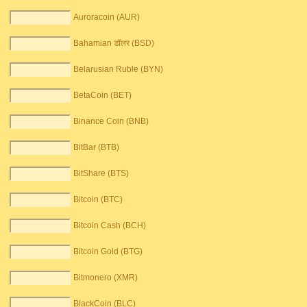
Auroracoin (AUR)
Bahamian डॉलर (BSD)
Belarusian Ruble (BYN)
BetaCoin (BET)
Binance Coin (BNB)
BitBar (BTB)
BitShare (BTS)
Bitcoin (BTC)
Bitcoin Cash (BCH)
Bitcoin Gold (BTG)
Bitmonero (XMR)
BlackCoin (BLC)