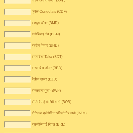
फ्रेंच प्रशांत फ्रैंक (XPF)
फ्रैंक Congolais (CDF)
बरमूडा डॉलर (BMD)
बल्गेरियाई लेव (BGN)
बहरीन दिनार (BHD)
बांग्लादेशी Taka (BDT)
बारबाडोस डॉलर (BBD)
बेलीज़ डॉलर (BZD)
बोत्सवाना पुला (BWP)
बोलिवियाई बोलिवियानो (BOB)
बोस्निया हर्जेगोविना परिवर्तनीय मार्क (BAM)
ब्राज़ीलियाई रियल (BRL)