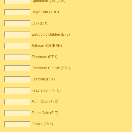
Djiboutian फ्रैंक (DJF)
DogeCoin (XDG)
EOS (EOS)
Electronic Gulden (EFL)
Eritrean पीसो (ERN)
Ethereum (ETH)
Ethereum Classic (ETC)
Fastcoin (FST)
Feathercoin (FTC)
FlorinCoin (FLO)
FlutterCoin (FLT)
Franko (FRK)