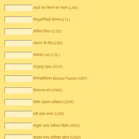
लाओ रात बिताने का स्थान (LAK)
लिथुआनियाई लितास (LTL)
लीबिया दिनार (LYD)
लेबनान के पौंड (LBP)
लेसोथो Loti (LSL)
वानुअतु Vatu (VUV)
विनीज़वीलियन Bolivar Fuerte (VEF)
वियतनाम दांग (VND)
विशेष आहरण अधिकार (SDR)
श्री लंका रुपया (LKR)
संयुक्त अरब अमीरात दिर्हाम (AED)
संयुक्त राज्य अमेरिका डॉलर (USD)