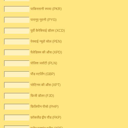
पाकिस्तानी रुपया (PKR)
पारागुए गूरानी (PYG)
पूर्वी कैरेबियाई डॉलर (XCD)
पेरुवाई न्यूवो सोल (PEN)
पैलेडियम की औंस (XPD)
पोलिश ज़्लॉटी (PLN)
पौंड स्टर्लिंग (GBP)
प्लेटिनम की औंस (XPT)
फ़िजी डॉलर (FJD)
फ़िलिपीन पीसो (PHP)
फ़ॉकलैंड द्वीप पौंड (FKP)