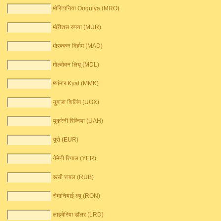
मॉरिटानिया Ouguiya (MRO)
मॉरीशस रुपया (MUR)
मोरक्कन दिर्हाम (MAD)
मोल्दोवन लियू (MDL)
म्यांमार Kyat (MMK)
युगांडा शिलिंग (UGX)
यूक्रेनी रिव्निया (UAH)
यूरो (EUR)
येमेनी रियाल (YER)
रूसी रूबल (RUB)
रोमानियाई ल्यू (RON)
लाइबेरिया डॉलर (LRD)