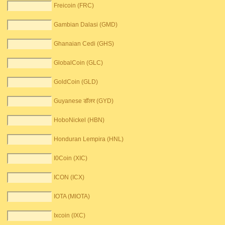
Freicoin (FRC)
Gambian Dalasi (GMD)
Ghanaian Cedi (GHS)
GlobalCoin (GLC)
GoldCoin (GLD)
Guyanese डॉलर (GYD)
HoboNickel (HBN)
Honduran Lempira (HNL)
I0Coin (XIC)
ICON (ICX)
IOTA (MIOTA)
Ixcoin (IXC)