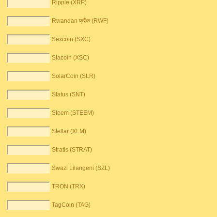
Ripple (XRP)
Rwandan फ्रैंक (RWF)
Sexcoin (SXC)
Siacoin (XSC)
SolarCoin (SLR)
Status (SNT)
Steem (STEEM)
Stellar (XLM)
Stratis (STRAT)
Swazi Lilangeni (SZL)
TRON (TRX)
TagCoin (TAG)