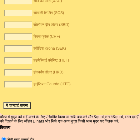
सोने की औंस (XAU)
सोमाली शिलिंग (SOS)
सोलोमन द्वीप डॉलर (SBD)
स्विस फ्रैंक (CHF)
स्वीडिश Krona (SEK)
हङ्गेरियाई फ़ोरिण्ट (HUF)
हांगकांग डॉलर (HKD)
हाईटियन Gourde (HTG)
बॉक्स में मुद्रा की बाईं करने के लिए परिवर्तित किया जा राशि दर्ज करें और &quot;कन्वर्ट&quot; बटन दबाएँ.
को दिखाने के लिए जॉर्डन Dinars और सिर्फ एक अन्य मुद्रा किसी अन्य मुद्रा पर क्लिक करें.
विकल्प
छोटी मुद्रा इकाई दौर.