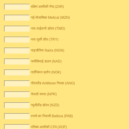
दक्षिण अफ़्रीकी रॅण्ड (ZAR)
नई मोजाम्बिक Metical (MZN)
नया ताईवानी डॉलर (TWD)
नया तुर्की लीरा (TRY)
नाइजीरिया Naira (NGN)
नामीबियाई डालर (NAD)
नार्वेजियन क्रौन (NOK)
नीदरलैंड Antillean गिल्डर (ANG)
नेपाली रुपया (NPR)
न्यूजीलैंड डॉलर (NZD)
पनामे का निवासी Balboa (PAB)
पश्चिम अफ़्रीकी CFA (XOF)