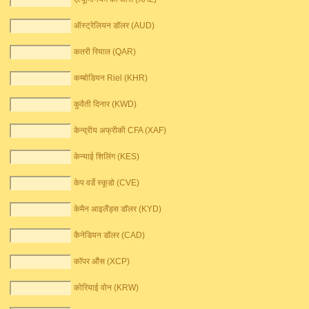
ऑस्ट्रेलियन डॉलर (AUD)
कतरी रियाल (QAR)
कम्बोडियन Riel (KHR)
कुवैती दिनार (KWD)
केन्द्रीय अफ्रीकी CFA (XAF)
केन्याई शिलिंग (KES)
केप वर्डे स्कूडो (CVE)
केमैन आइलैंड्स डॉलर (KYD)
कैनेडियन डॉलर (CAD)
कॉपर औंस (XCP)
कोरियाई वोन (KRW)