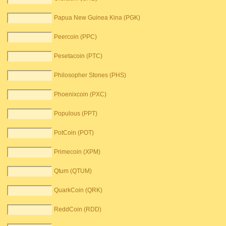
Papua New Guinea Kina (PGK)
Peercoin (PPC)
Pesetacoin (PTC)
Philosopher Stones (PHS)
Phoenixcoin (PXC)
Populous (PPT)
PotCoin (POT)
Primecoin (XPM)
Qtum (QTUM)
QuarkCoin (QRK)
ReddCoin (RDD)