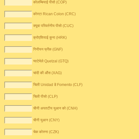
कोलम्बियाई पीसो (COP)
कोस्टा Rican Colon (CRC)
क्यूबा परिवर्तनीय पीसो (CUC)
क्रोएशियाई कुना (HRK)
गिनीयन फ्रैंक (GNF)
ग्वाटेमेले Quetzal (GTQ)
चांदी की औंस (XAG)
चिली Unidad डे Fomento (CLF)
चिली पीसो (CLP)
चीनी अपतटीय युआन को (CNH)
चीनी युआन (CNY)
चेक कोरुना (CZK)