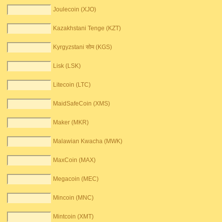
Joulecoin (XJO)
Kazakhstani Tenge (KZT)
Kyrgyzstani सोम (KGS)
Lisk (LSK)
Litecoin (LTC)
MaidSafeCoin (XMS)
Maker (MKR)
Malawian Kwacha (MWK)
MaxCoin (MAX)
Megacoin (MEC)
Mincoin (MNC)
Mintcoin (XMT)