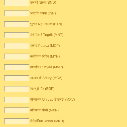
ब्रूनेई डॉलर (BND)
भारतीय रुपया (INR)
भूटान Ngultrum (BTN)
मंगोलियाई Tugrik (MNT)
मकाउ Pataca (MOP)
मलेशियन रिंगित (MYR)
मालदीव Rufiyaa (MVR)
मालागासी Ariary (MGA)
मिस्त्री पौंड (EGP)
मेक्सिकन Unidad डे उलटा (MXV)
मेक्सिकन पीसो (MXN)
मैसेडोनिया Denar (MKD)