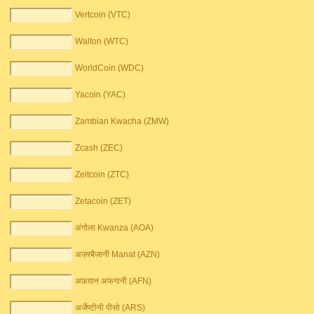
Vertcoin (VTC)
Walton (WTC)
WorldCoin (WDC)
Yacoin (YAC)
Zambian Kwacha (ZMW)
Zcash (ZEC)
Zeitcoin (ZTC)
Zetacoin (ZET)
अंगोला Kwanza (AOA)
अज़रबैजानी Manat (AZN)
अफ़ग़ान अफगानी (AFN)
अर्जेण्टीनी पीसो (ARS)