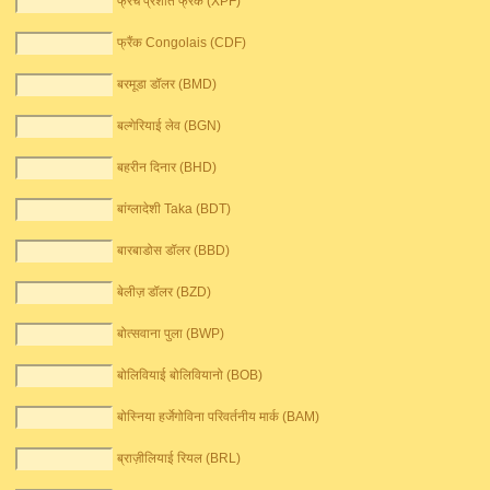
फ्रेंच प्रशांत फ्रैंक (XPF)
फ्रैंक Congolais (CDF)
बरमूडा डॉलर (BMD)
बल्गेरियाई लेव (BGN)
बहरीन दिनार (BHD)
बांग्लादेशी Taka (BDT)
बारबाडोस डॉलर (BBD)
बेलीज़ डॉलर (BZD)
बोत्सवाना पुला (BWP)
बोलिवियाई बोलिवियानो (BOB)
बोस्निया हर्जेगोविना परिवर्तनीय मार्क (BAM)
ब्राज़ीलियाई रियल (BRL)