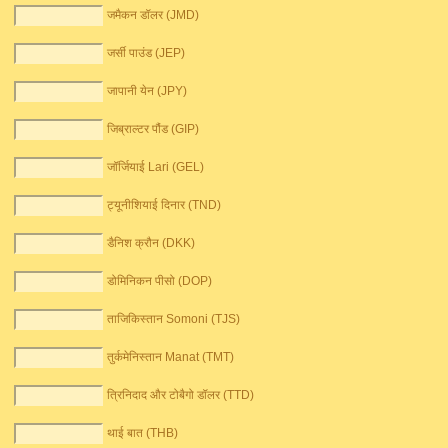
जमैकन डॉलर (JMD)
जर्सी पाउंड (JEP)
जापानी येन (JPY)
जिब्राल्टर पौंड (GIP)
जॉर्जियाई Lari (GEL)
ट्यूनीशियाई दिनार (TND)
डैनिश क्रौन (DKK)
डोमिनिकन पीसो (DOP)
ताजिकिस्तान Somoni (TJS)
तुर्कमेनिस्तान Manat (TMT)
त्रिनिदाद और टोबैगो डॉलर (TTD)
थाई बात (THB)