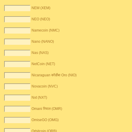
NEM (XEM)
NEO (NEO)
Namecoin (NMC)
Nano (NANO)
Nas (NAS)
NetCoin (NET)
Nicaraguan कॉर्डोबा Oro (NIO)
Novacoin (NVC)
Nxt (NXT)
Omani रियाल (OMR)
OmiseGO (OMG)
Orbitcoin (ORB)