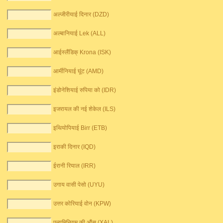
अल्जीरीयाई दिनार (DZD)
अल्बानियाई Lek (ALL)
आईस्लैंडिक् Krona (ISK)
आर्मीनियाई घूंट (AMD)
इंडोनेशियाई रुपिया को (IDR)
इजरायल की नई शेकेल (ILS)
इथियोपियाई Birr (ETB)
इराकी दिनार (IQD)
ईरानी रियाल (IRR)
उगाय वासी पेसो (UYU)
उत्तर कोरियाई वोन (KPW)
एल्यूमिनियम की औंस (XAL)