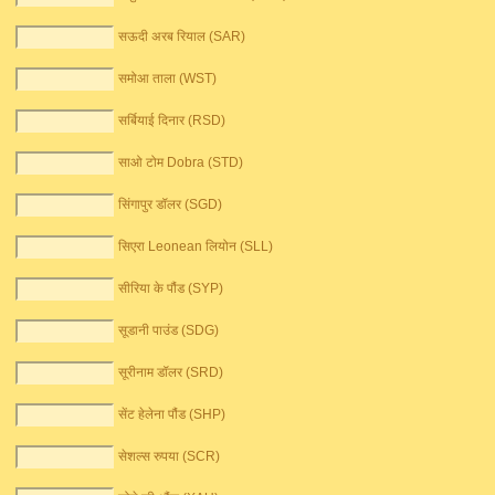
सऊदी अरब रियाल (SAR)
समोआ ताला (WST)
सर्बियाई दिनार (RSD)
साओ टोम Dobra (STD)
सिंगापुर डॉलर (SGD)
सिएरा Leonean लियोन (SLL)
सीरिया के पौंड (SYP)
सूडानी पाउंड (SDG)
सूरीनाम डॉलर (SRD)
सेंट हेलेना पौंड (SHP)
सेशल्स रुपया (SCR)