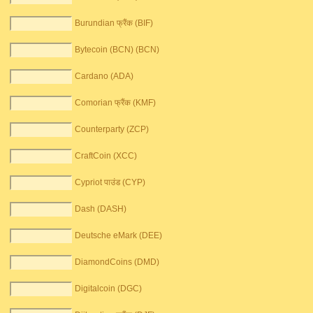
Burundian फ्रैंक (BIF)
Bytecoin (BCN) (BCN)
Cardano (ADA)
Comorian फ्रैंक (KMF)
Counterparty (ZCP)
CraftCoin (XCC)
Cypriot पाउंड (CYP)
Dash (DASH)
Deutsche eMark (DEE)
DiamondCoins (DMD)
Digitalcoin (DGC)