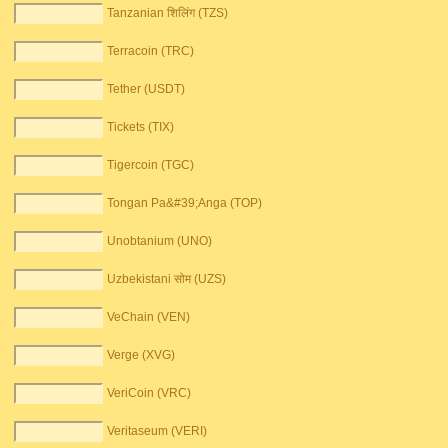
Tanzanian शिलिंग (TZS)
Terracoin (TRC)
Tether (USDT)
Tickets (TIX)
Tigercoin (TGC)
Tongan Pa&#39;Anga (TOP)
Unobtanium (UNO)
Uzbekistani सोम (UZS)
VeChain (VEN)
Verge (XVG)
VeriCoin (VRC)
Veritaseum (VERI)