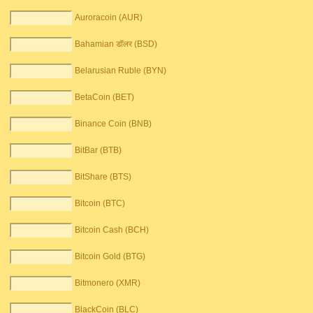
Auroracoin (AUR)
Bahamian डॉलर (BSD)
Belarusian Ruble (BYN)
BetaCoin (BET)
Binance Coin (BNB)
BitBar (BTB)
BitShare (BTS)
Bitcoin (BTC)
Bitcoin Cash (BCH)
Bitcoin Gold (BTG)
Bitmonero (XMR)
BlackCoin (BLC)