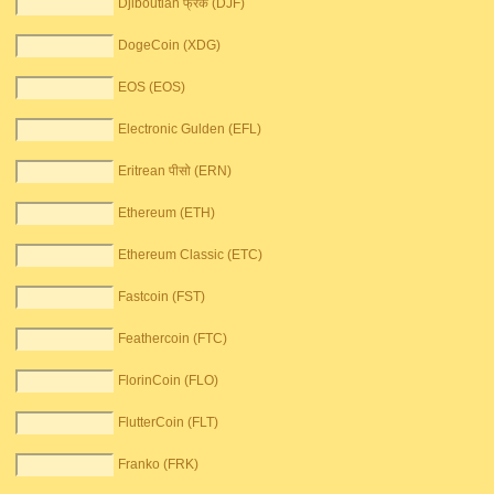
Djiboutian फ्रैंक (DJF)
DogeCoin (XDG)
EOS (EOS)
Electronic Gulden (EFL)
Eritrean पीसो (ERN)
Ethereum (ETH)
Ethereum Classic (ETC)
Fastcoin (FST)
Feathercoin (FTC)
FlorinCoin (FLO)
FlutterCoin (FLT)
Franko (FRK)