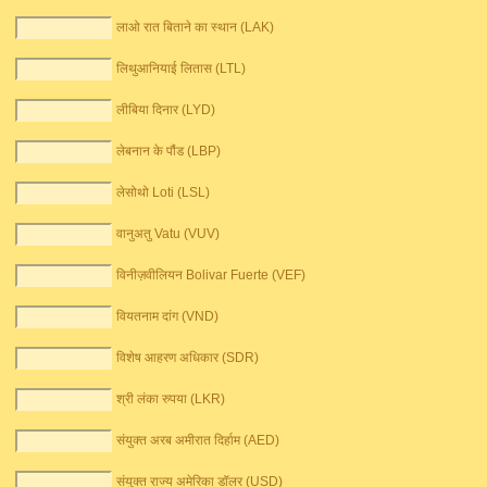
लाओ रात बिताने का स्थान (LAK)
लिथुआनियाई लितास (LTL)
लीबिया दिनार (LYD)
लेबनान के पौंड (LBP)
लेसोथो Loti (LSL)
वानुअतु Vatu (VUV)
विनीज़वीलियन Bolivar Fuerte (VEF)
वियतनाम दांग (VND)
विशेष आहरण अधिकार (SDR)
श्री लंका रुपया (LKR)
संयुक्त अरब अमीरात दिर्हाम (AED)
संयुक्त राज्य अमेरिका डॉलर (USD)