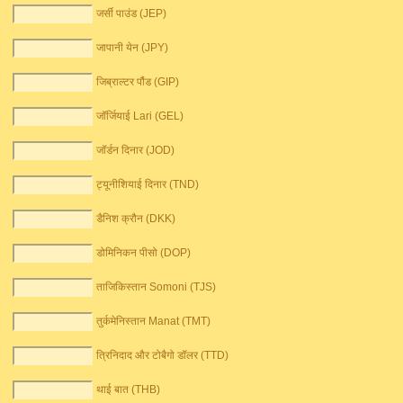
जर्सी पाउंड (JEP)
जापानी येन (JPY)
जिब्राल्टर पौंड (GIP)
जॉर्जियाई Lari (GEL)
जॉर्डन दिनार (JOD)
ट्यूनीशियाई दिनार (TND)
डैनिश क्रौन (DKK)
डोमिनिकन पीसो (DOP)
ताजिकिस्तान Somoni (TJS)
तुर्कमेनिस्तान Manat (TMT)
त्रिनिदाद और टोबैगो डॉलर (TTD)
थाई बात (THB)