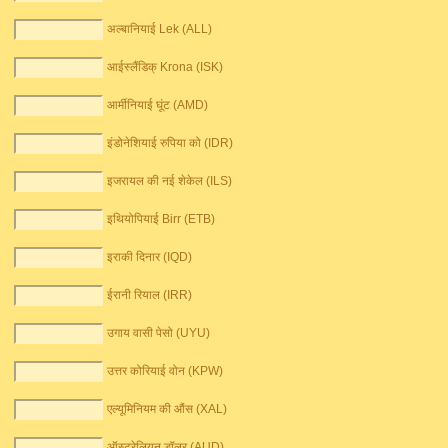
अल्बानियाई Lek (ALL)
आईस्लैंडिक् Krona (ISK)
आर्मीनियाई घूंट (AMD)
इंडोनेशियाई रुपिया को (IDR)
इजरायल की नई शेकेल (ILS)
इथियोपियाई Birr (ETB)
इराकी दिनार (IQD)
ईरानी रियाल (IRR)
उगाय वासी पेसो (UYU)
उत्तर कोरियाई वोन (KPW)
एल्यूमिनियम की औंस (XAL)
ऑस्ट्रेलियन डॉलर (AUD)