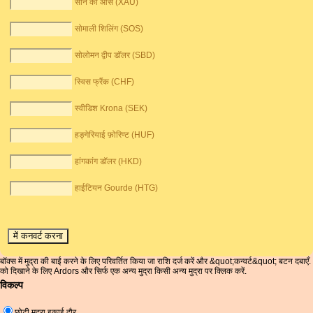
सोने की औंस (XAU)
सोमाली शिलिंग (SOS)
सोलोमन द्वीप डॉलर (SBD)
स्विस फ्रैंक (CHF)
स्वीडिश Krona (SEK)
हङ्गेरियाई फ़ोरिण्ट (HUF)
हांगकांग डॉलर (HKD)
हाईटियन Gourde (HTG)
बॉक्स में मुद्रा की बाईं करने के लिए परिवर्तित किया जा राशि दर्ज करें और &quot;कन्वर्ट&quot; बटन दबाएँ.
को दिखाने के लिए Ardors और सिर्फ एक अन्य मुद्रा किसी अन्य मुद्रा पर क्लिक करें.
विकल्प
छोटी मुद्रा इकाई दौर.