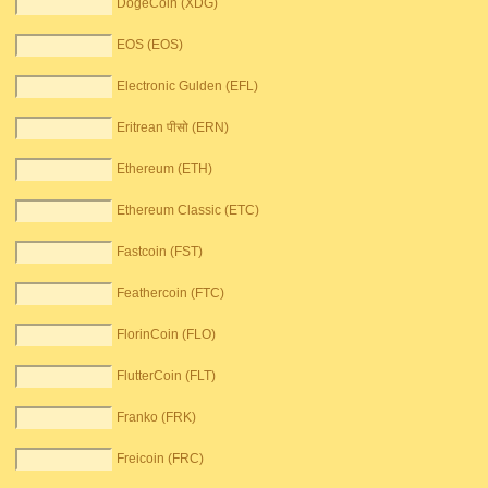
DogeCoin (XDG)
EOS (EOS)
Electronic Gulden (EFL)
Eritrean पीसो (ERN)
Ethereum (ETH)
Ethereum Classic (ETC)
Fastcoin (FST)
Feathercoin (FTC)
FlorinCoin (FLO)
FlutterCoin (FLT)
Franko (FRK)
Freicoin (FRC)