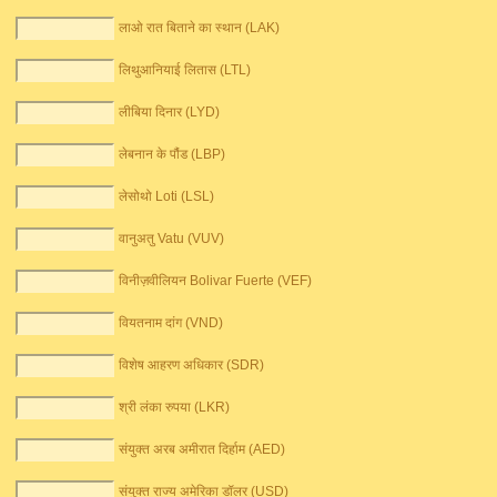
लाओ रात बिताने का स्थान (LAK)
लिथुआनियाई लितास (LTL)
लीबिया दिनार (LYD)
लेबनान के पौंड (LBP)
लेसोथो Loti (LSL)
वानुअतु Vatu (VUV)
विनीज़वीलियन Bolivar Fuerte (VEF)
वियतनाम दांग (VND)
विशेष आहरण अधिकार (SDR)
श्री लंका रुपया (LKR)
संयुक्त अरब अमीरात दिर्हाम (AED)
संयुक्त राज्य अमेरिका डॉलर (USD)