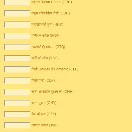
कोस्टा Rican Colon (CRC)
क्यूबा परिवर्तनीय पीसो (CUC)
क्रोएशियाई कुना (HRK)
गिनीयन फ्रैंक (GNF)
ग्वाटेमेले Quetzal (GTQ)
चांदी की औंस (XAG)
चिली Unidad डे Fomento (CLF)
चिली पीसो (CLP)
चीनी अपतटीय युआन को (CNH)
चीनी युआन (CNY)
चेक कोरुना (CZK)
जमैकन डॉलर (JMD)