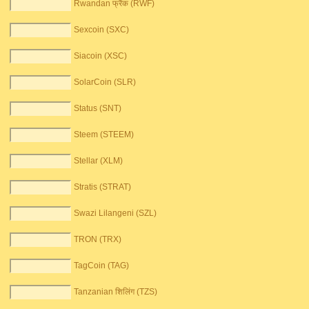
Rwandan फ्रैंक (RWF)
Sexcoin (SXC)
Siacoin (XSC)
SolarCoin (SLR)
Status (SNT)
Steem (STEEM)
Stellar (XLM)
Stratis (STRAT)
Swazi Lilangeni (SZL)
TRON (TRX)
TagCoin (TAG)
Tanzanian शिलिंग (TZS)