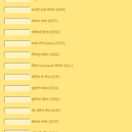
सऊदी अरब रियाल (SAR)
समोआ ताला (WST)
सर्बियाई दिनार (RSD)
साओ टोम Dobra (STD)
सिंगापुर डॉलर (SGD)
सिएरा Leonean लियोन (SLL)
सीरिया के पौंड (SYP)
सूडानी पाउंड (SDG)
सूरीनाम डॉलर (SRD)
सेंट हेलेना पौंड (SHP)
सेशल्स रुपया (SCR)