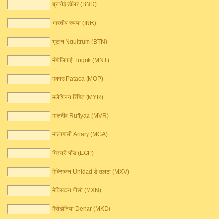
ब्रूनेई डॉलर (BND)
भारतीय रुपया (INR)
भूटान Ngultrum (BTN)
मंगोलियाई Tugrik (MNT)
मकाउ Pataca (MOP)
मलेशियन रिंगित (MYR)
मालदीव Rufiyaa (MVR)
मालागासी Ariary (MGA)
मिस्त्री पौंड (EGP)
मेक्सिकन Unidad डे उलटा (MXV)
मेक्सिकन पीसो (MXN)
मैसेडोनिया Denar (MKD)