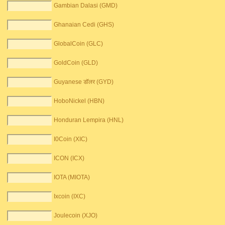
Gambian Dalasi (GMD)
Ghanaian Cedi (GHS)
GlobalCoin (GLC)
GoldCoin (GLD)
Guyanese डॉलर (GYD)
HoboNickel (HBN)
Honduran Lempira (HNL)
I0Coin (XIC)
ICON (ICX)
IOTA (MIOTA)
Ixcoin (IXC)
Joulecoin (XJO)