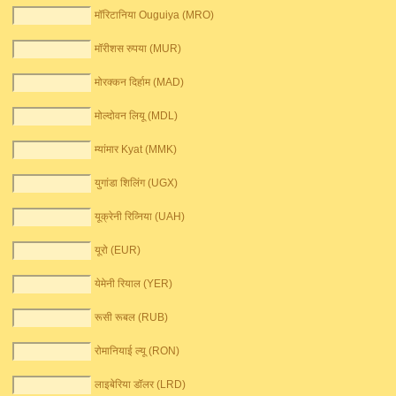
मॉरिटानिया Ouguiya (MRO)
मॉरीशस रुपया (MUR)
मोरक्कन दिर्हाम (MAD)
मोल्दोवन लियू (MDL)
म्यांमार Kyat (MMK)
युगांडा शिलिंग (UGX)
यूक्रेनी रिव्निया (UAH)
यूरो (EUR)
येमेनी रियाल (YER)
रूसी रूबल (RUB)
रोमानियाई ल्यू (RON)
लाइबेरिया डॉलर (LRD)