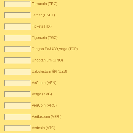
Terracoin (TRC)
Tether (USDT)
Tickets (TIX)
Tigercoin (TGC)
Tongan Pa&#39;Anga (TOP)
Unobtanium (UNO)
Uzbekistani सोम (UZS)
VeChain (VEN)
Verge (XVG)
VeriCoin (VRC)
Veritaseum (VERI)
Vertcoin (VTC)