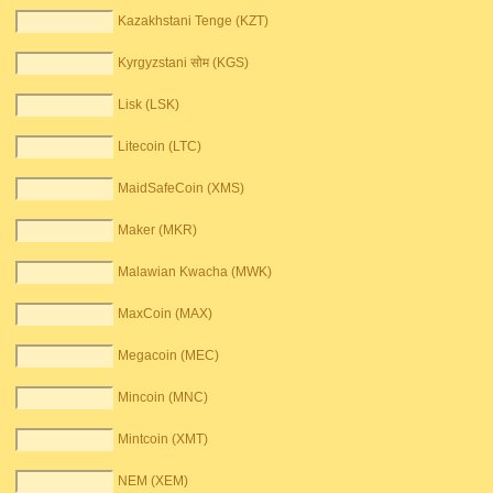
Kazakhstani Tenge (KZT)
Kyrgyzstani सोम (KGS)
Lisk (LSK)
Litecoin (LTC)
MaidSafeCoin (XMS)
Maker (MKR)
Malawian Kwacha (MWK)
MaxCoin (MAX)
Megacoin (MEC)
Mincoin (MNC)
Mintcoin (XMT)
NEM (XEM)