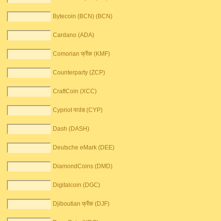
Bytecoin (BCN) (BCN)
Cardano (ADA)
Comorian फ्रैंक (KMF)
Counterparty (ZCP)
CraftCoin (XCC)
Cypriot पाउंड (CYP)
Dash (DASH)
Deutsche eMark (DEE)
DiamondCoins (DMD)
Digitalcoin (DGC)
Djiboutian फ्रैंक (DJF)