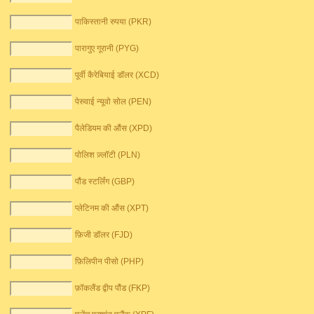
पाकिस्तानी रुपया (PKR)
पारागुए गूरानी (PYG)
पूर्वी कैरेबियाई डॉलर (XCD)
पेरुवाई न्यूवो सोल (PEN)
पैलेडियम की औंस (XPD)
पोलिश ज़्लॉटी (PLN)
पौंड स्टर्लिंग (GBP)
प्लेटिनम की औंस (XPT)
फ़िजी डॉलर (FJD)
फ़िलिपीन पीसो (PHP)
फ़ॉकलैंड द्वीप पौंड (FKP)