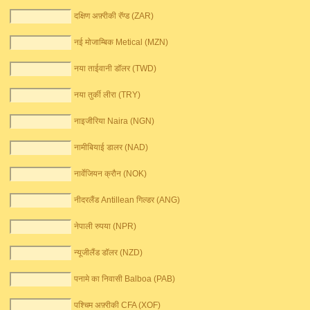
दक्षिण अफ़्रीकी रॅण्ड (ZAR)
नई मोजाम्बिक Metical (MZN)
नया ताईवानी डॉलर (TWD)
नया तुर्की लीरा (TRY)
नाइजीरिया Naira (NGN)
नामीबियाई डालर (NAD)
नार्वेजियन क्रौन (NOK)
नीदरलैंड Antillean गिल्डर (ANG)
नेपाली रुपया (NPR)
न्यूजीलैंड डॉलर (NZD)
पनामे का निवासी Balboa (PAB)
पश्चिम अफ़्रीकी CFA (XOF)