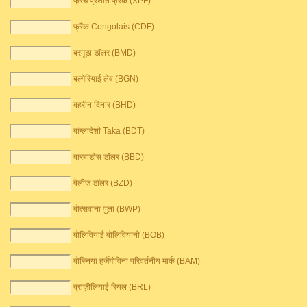
फ्रेंच प्रशांत फ्रैंक (XPF)
फ्रैंक Congolais (CDF)
बरमूडा डॉलर (BMD)
बल्गेरियाई लेव (BGN)
बहरीन दिनार (BHD)
बांग्लादेशी Taka (BDT)
बारबाडोस डॉलर (BBD)
बेलीज़ डॉलर (BZD)
बोत्सवाना पुला (BWP)
बोलिवियाई बोलिवियानो (BOB)
बोस्निया हर्जेगोविना परिवर्तनीय मार्क (BAM)
ब्राज़ीलियाई रियल (BRL)