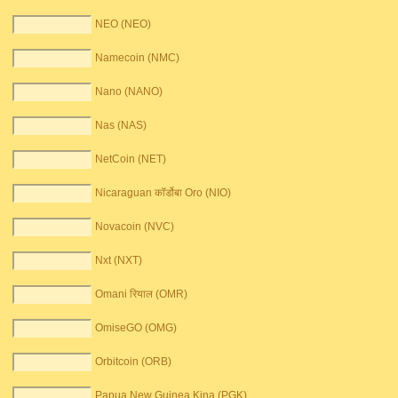
NEO (NEO)
Namecoin (NMC)
Nano (NANO)
Nas (NAS)
NetCoin (NET)
Nicaraguan कॉर्डोबा Oro (NIO)
Novacoin (NVC)
Nxt (NXT)
Omani रियाल (OMR)
OmiseGO (OMG)
Orbitcoin (ORB)
Papua New Guinea Kina (PGK)