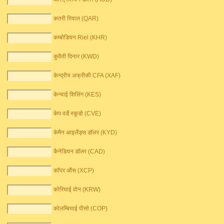
कतरी रियाल (QAR)
कम्बोडियन Riel (KHR)
कुवैती दिनार (KWD)
केन्द्रीय अफ्रीकी CFA (XAF)
केन्याई शिलिंग (KES)
केप वर्डे स्कूडो (CVE)
केमैन आइलैंड्स डॉलर (KYD)
कैनेडियन डॉलर (CAD)
कॉपर औंस (XCP)
कोरियाई वोन (KRW)
कोलम्बियाई पीसो (COP)