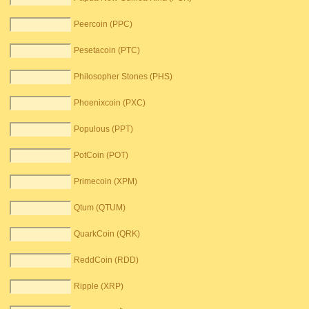
Peercoin (PPC)
Pesetacoin (PTC)
Philosopher Stones (PHS)
Phoenixcoin (PXC)
Populous (PPT)
PotCoin (POT)
Primecoin (XPM)
Qtum (QTUM)
QuarkCoin (QRK)
ReddCoin (RDD)
Ripple (XRP)