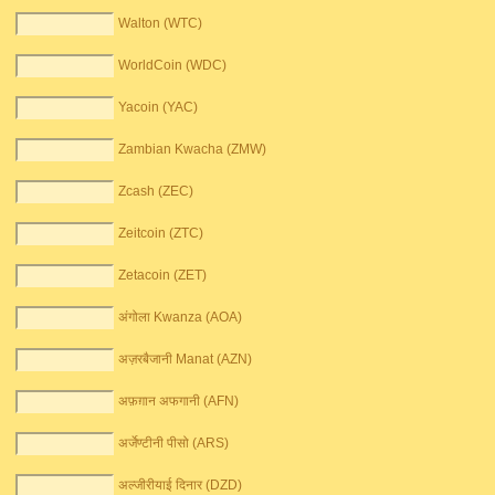
Walton (WTC)
WorldCoin (WDC)
Yacoin (YAC)
Zambian Kwacha (ZMW)
Zcash (ZEC)
Zeitcoin (ZTC)
Zetacoin (ZET)
अंगोला Kwanza (AOA)
अज़रबैजानी Manat (AZN)
अफ़ग़ान अफगानी (AFN)
अर्जेण्टीनी पीसो (ARS)
अल्जीरीयाई दिनार (DZD)