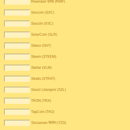
Rwandan फ्रैंक (RWF)
Sexcoin (SXC)
Siacoin (XSC)
SolarCoin (SLR)
Status (SNT)
Steem (STEEM)
Stellar (XLM)
Stratis (STRAT)
Swazi Lilangeni (SZL)
TRON (TRX)
TagCoin (TAG)
Tanzanian शिलिंग (TZS)