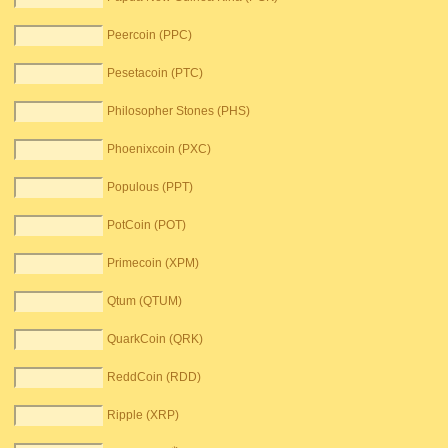
Peercoin (PPC)
Pesetacoin (PTC)
Philosopher Stones (PHS)
Phoenixcoin (PXC)
Populous (PPT)
PotCoin (POT)
Primecoin (XPM)
Qtum (QTUM)
QuarkCoin (QRK)
ReddCoin (RDD)
Ripple (XRP)