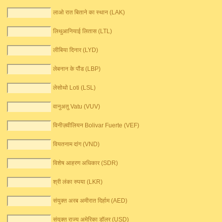
लाओ रात बिताने का स्थान (LAK)
लिथुआनियाई लितास (LTL)
लीबिया दिनार (LYD)
लेबनान के पौंड (LBP)
लेसोथो Loti (LSL)
वानुअतु Vatu (VUV)
विनीज़वीलियन Bolivar Fuerte (VEF)
वियतनाम दांग (VND)
विशेष आहरण अधिकार (SDR)
श्री लंका रुपया (LKR)
संयुक्त अरब अमीरात दिर्हाम (AED)
संयुक्त राज्य अमेरिका डॉलर (USD)