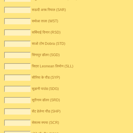
सऊदी अरब रियाल (SAR)
समोआ ताला (WST)
सर्बियाई दिनार (RSD)
साओ टोम Dobra (STD)
सिंगापुर डॉलर (SGD)
सिएरा Leonean लियोन (SLL)
सीरिया के पौंड (SYP)
सूडानी पाउंड (SDG)
सूरीनाम डॉलर (SRD)
सेंट हेलेना पौंड (SHP)
सेशल्स रुपया (SCR)