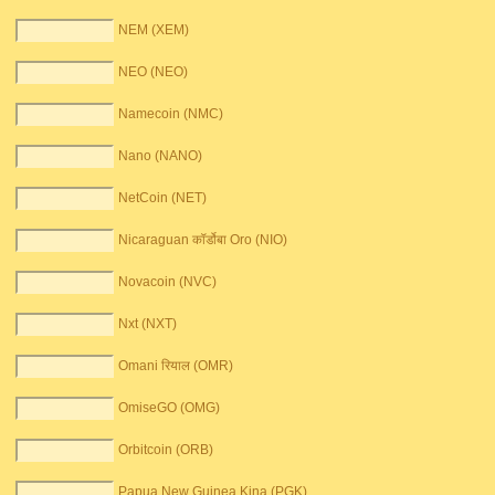
NEM (XEM)
NEO (NEO)
Namecoin (NMC)
Nano (NANO)
NetCoin (NET)
Nicaraguan कॉर्डोबा Oro (NIO)
Novacoin (NVC)
Nxt (NXT)
Omani रियाल (OMR)
OmiseGO (OMG)
Orbitcoin (ORB)
Papua New Guinea Kina (PGK)