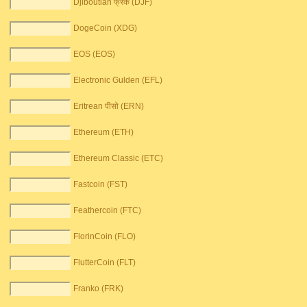
Djiboutian फ्रैंक (DJF)
DogeCoin (XDG)
EOS (EOS)
Electronic Gulden (EFL)
Eritrean पीसो (ERN)
Ethereum (ETH)
Ethereum Classic (ETC)
Fastcoin (FST)
Feathercoin (FTC)
FlorinCoin (FLO)
FlutterCoin (FLT)
Franko (FRK)