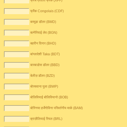
फ्रेंच प्रशांत फ्रैंक (XPF)
फ्रैंक Congolais (CDF)
बरमूडा डॉलर (BMD)
बल्गेरियाई लेव (BGN)
बहरीन दिनार (BHD)
बांग्लादेशी Taka (BDT)
बारबाडोस डॉलर (BBD)
बेलीज़ डॉलर (BZD)
बोत्सवाना पुला (BWP)
बोलिवियाई बोलिवियानो (BOB)
बोस्निया हर्जेगोविना परिवर्तनीय मार्क (BAM)
ब्राज़ीलियाई रियल (BRL)