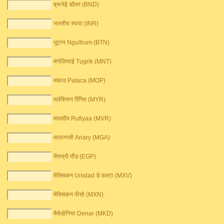
ब्रूनेई डॉलर (BND)
भारतीय रुपया (INR)
भूटान Ngultrum (BTN)
मंगोलियाई Tugrik (MNT)
मकाउ Pataca (MOP)
मलेशियन रिंगित (MYR)
मालदीव Rufiyaa (MVR)
मालागासी Ariary (MGA)
मिस्त्री पौंड (EGP)
मेक्सिकन Unidad डे उलटा (MXV)
मेक्सिकन पीसो (MXN)
मैसेडोनिया Denar (MKD)