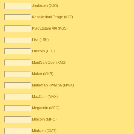
Joulecoin (XJO)
Kazakhstani Tenge (KZT)
Kyrgyzstani सोम (KGS)
Lisk (LSK)
Litecoin (LTC)
MaidSafeCoin (XMS)
Maker (MKR)
Malawian Kwacha (MWK)
MaxCoin (MAX)
Megacoin (MEC)
Mincoin (MNC)
Mintcoin (XMT)