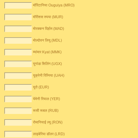
मॉरिटानिया Ouguiya (MRO)
मॉरीशस रुपया (MUR)
मोरक्कन दिर्हाम (MAD)
मोल्दोवन लियू (MDL)
म्यांमार Kyat (MMK)
युगांडा शिलिंग (UGX)
यूक्रेनी रिव्निया (UAH)
यूरो (EUR)
येमेनी रियाल (YER)
रूसी रूबल (RUB)
रोमानियाई ल्यू (RON)
लाइबेरिया डॉलर (LRD)