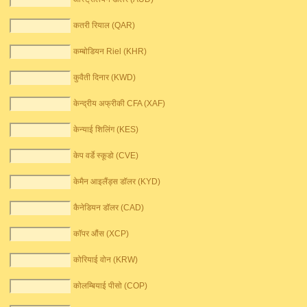
कतरी रियाल (QAR)
कम्बोडियन Riel (KHR)
कुवैती दिनार (KWD)
केन्द्रीय अफ्रीकी CFA (XAF)
केन्याई शिलिंग (KES)
केप वर्डे स्कूडो (CVE)
केमैन आइलैंड्स डॉलर (KYD)
कैनेडियन डॉलर (CAD)
कॉपर औंस (XCP)
कोरियाई वोन (KRW)
कोलम्बियाई पीसो (COP)