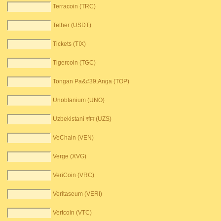
Terracoin (TRC)
Tether (USDT)
Tickets (TIX)
Tigercoin (TGC)
Tongan Pa&#39;Anga (TOP)
Unobtanium (UNO)
Uzbekistani सोम (UZS)
VeChain (VEN)
Verge (XVG)
VeriCoin (VRC)
Veritaseum (VERI)
Vertcoin (VTC)