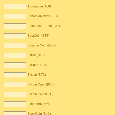
Auroracoin (AUR)
Bahamian डॉलर (BSD)
Belarusian Ruble (BYN)
BetaCoin (BET)
Binance Coin (BNB)
BitBar (BTB)
BitShare (BTS)
Bitcoin (BTC)
Bitcoin Cash (BCH)
Bitcoin Gold (BTG)
Bitmonero (XMR)
BlackCoin (BLC)