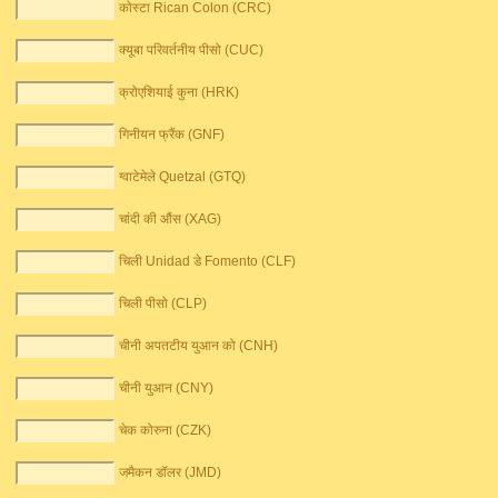
कोस्टा Rican Colon (CRC)
क्यूबा परिवर्तनीय पीसो (CUC)
क्रोएशियाई कुना (HRK)
गिनीयन फ्रैंक (GNF)
ग्वाटेमेले Quetzal (GTQ)
चांदी की औंस (XAG)
चिली Unidad डे Fomento (CLF)
चिली पीसो (CLP)
चीनी अपतटीय युआन को (CNH)
चीनी युआन (CNY)
चेक कोरुना (CZK)
जमैकन डॉलर (JMD)