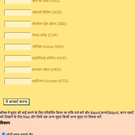
सोने की औंस (XAU)
सोमाली शिलिंग (SOS)
सोलोमन द्वीप डॉलर (SBD)
स्विस फ्रैंक (CHF)
स्वीडिश Krona (SEK)
हङ्गेरियाई फ़ोरिण्ट (HUF)
हांगकांग डॉलर (HKD)
हाईटियन Gourde (HTG)
बॉक्स में मुद्रा की बाईं करने के लिए परिवर्तित किया जा राशि दर्ज करें और &quot;कन्वर्ट&quot; बटन दबाएँ.
को दिखाने के लिए Nas और सिर्फ एक अन्य मुद्रा किसी अन्य मुद्रा पर क्लिक करें.
विकल्प
छोटी मुद्रा इकाई दौर.