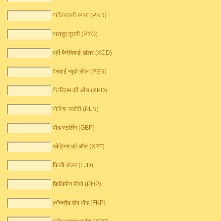
पाकिस्तानी रुपया (PKR)
पारागुए गूरानी (PYG)
पूर्वी कैरेबियाई डॉलर (XCD)
पेरुवाई न्यूवो सोल (PEN)
पैलेडियम की औंस (XPD)
पोलिश ज़्लॉटी (PLN)
पौंड स्टर्लिंग (GBP)
प्लेटिनम की औंस (XPT)
फ़िजी डॉलर (FJD)
फ़िलिपीन पीसो (PHP)
फ़ॉकलैंड द्वीप पौंड (FKP)