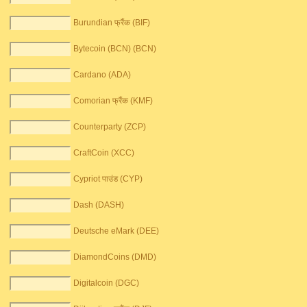
Burundian फ्रैंक (BIF)
Bytecoin (BCN) (BCN)
Cardano (ADA)
Comorian फ्रैंक (KMF)
Counterparty (ZCP)
CraftCoin (XCC)
Cypriot पाउंड (CYP)
Dash (DASH)
Deutsche eMark (DEE)
DiamondCoins (DMD)
Digitalcoin (DGC)