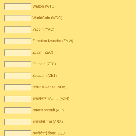
Walton (WTC)
WorldCoin (WDC)
Yacoin (YAC)
Zambian Kwacha (ZMW)
Zcash (ZEC)
Zeitcoin (ZTC)
Zetacoin (ZET)
अंगोला Kwanza (AOA)
अज़रबैजानी Manat (AZN)
अफ़ग़ान अफगानी (AFN)
अर्जेण्टीनी पीसो (ARS)
अल्जीरीयाई दिनार (DZD)