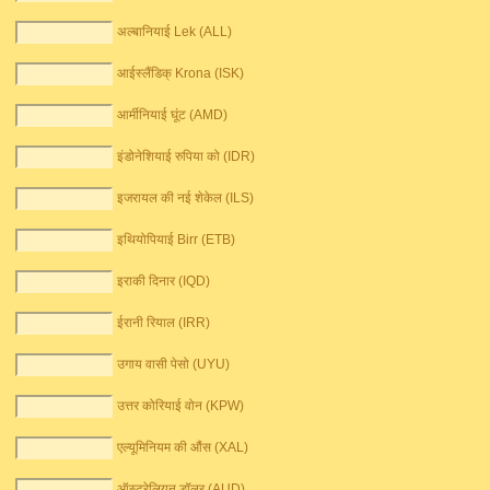
अल्बानियाई Lek (ALL)
आईस्लैंडिक् Krona (ISK)
आर्मीनियाई घूंट (AMD)
इंडोनेशियाई रुपिया को (IDR)
इजरायल की नई शेकेल (ILS)
इथियोपियाई Birr (ETB)
इराकी दिनार (IQD)
ईरानी रियाल (IRR)
उगाय वासी पेसो (UYU)
उत्तर कोरियाई वोन (KPW)
एल्यूमिनियम की औंस (XAL)
ऑस्ट्रेलियन डॉलर (AUD)