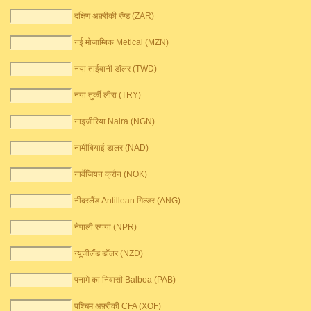
दक्षिण अफ़्रीकी रॅण्ड (ZAR)
नई मोजाम्बिक Metical (MZN)
नया ताईवानी डॉलर (TWD)
नया तुर्की लीरा (TRY)
नाइजीरिया Naira (NGN)
नामीबियाई डालर (NAD)
नार्वेजियन क्रौन (NOK)
नीदरलैंड Antillean गिल्डर (ANG)
नेपाली रुपया (NPR)
न्यूजीलैंड डॉलर (NZD)
पनामे का निवासी Balboa (PAB)
पश्चिम अफ़्रीकी CFA (XOF)