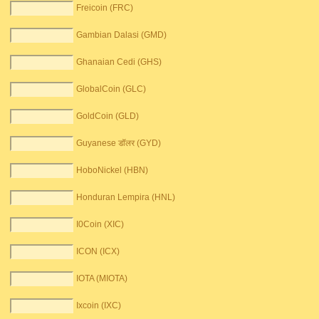
Freicoin (FRC)
Gambian Dalasi (GMD)
Ghanaian Cedi (GHS)
GlobalCoin (GLC)
GoldCoin (GLD)
Guyanese डॉलर (GYD)
HoboNickel (HBN)
Honduran Lempira (HNL)
I0Coin (XIC)
ICON (ICX)
IOTA (MIOTA)
Ixcoin (IXC)