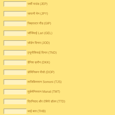
जर्सी पाउंड (JEP)
जापानी येन (JPY)
जिब्राल्टर पौंड (GIP)
जॉर्जियाई Lari (GEL)
जॉर्डन दिनार (JOD)
ट्यूनीशियाई दिनार (TND)
डैनिश क्रौन (DKK)
डोमिनिकन पीसो (DOP)
ताजिकिस्तान Somoni (TJS)
तुर्कमेनिस्तान Manat (TMT)
त्रिनिदाद और टोबैगो डॉलर (TTD)
थाई बात (THB)