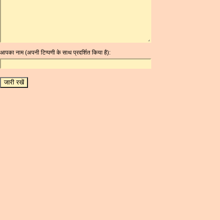
ARG
ARS
AUD
AUR
आपका नाम (अपनी टिप्पणी के साथ प्रदर्शित किया है):
AWG
AZN
BAM
BBD
BCH
BCN
BDT
BET
BGN
BHD
BIF
BLC
BMD
BNB
BND