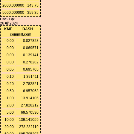
2000.000000
143.75
5000.000000
359.35
DASH दर
26 मई 2024
KMF
DASH
coinmill.com
0.00
0.027828
0.00
0.069571
0.00
0.139141
0.00
0.278282
0.05
0.695705
0.10
1.391411
0.20
2.782821
0.50
6.957053
1.00
13.914106
2.00
27.828212
5.00
69.570530
10.00
139.141059
20.00
278.282119
50.00
695.705297