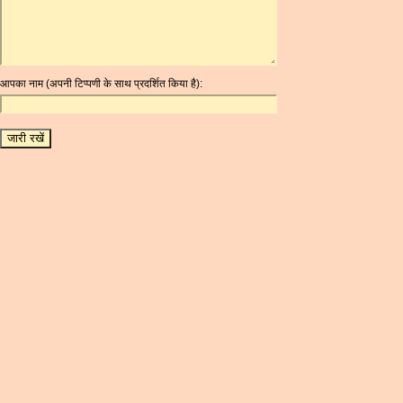
ARG
ARS
AUD
AUR
आपका नाम (अपनी टिप्पणी के साथ प्रदर्शित किया है):
AWG
AZN
BAM
BBD
BCH
BCN
BDT
BET
BGN
BHD
BIF
BLC
BMD
BNB
BND