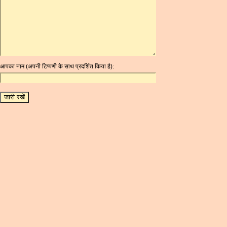
ARDR
ARG
ARS
AUD
AUR
आपका नाम (अपनी टिप्पणी के साथ प्रदर्शित किया है):
AWG
AZN
BAM
BBD
BCH
BCN
BDT
BET
BGN
BHD
BIF
BLC
BMD
BNB