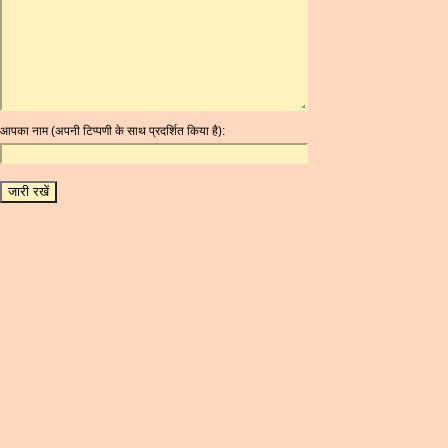
ARDR
ARG
ARS
AUD
AUR
आपका नाम (अपनी टिप्पणी के साथ प्रदर्शित किया है):
AWG
AZN
BAM
BBD
BCH
BCN
BDT
BET
BGN
BHD
BIF
BLC
BMD
BNB